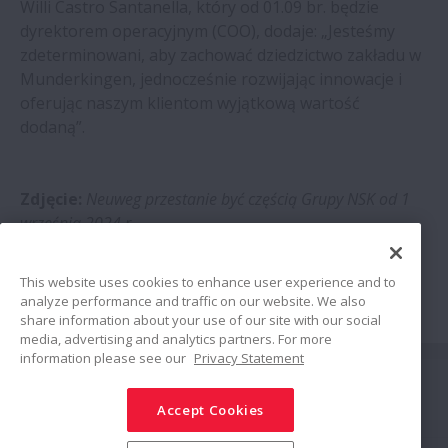
Willi Castro Santanella, który od 01.09 br. będzie
dyrektorem operacyjnym (COO), dodaje: „Jesteśmy
zdeterminowani, aby zachować dziedzictwo zakładu w
Munderkingen, jednocześnie rozwijając innowacje i
oferując naszym klientom wyjątkową wartość
dodaną”.
Zdjęcie:
Neuweg przestanie być częścią Grupy NSK od 1
września 2024 r.
This website uses cookies to enhance user experience and to
analyze performance and traffic on our website. We also
share information about your use of our site with our social
media, advertising and analytics partners. For more
information please see our
Privacy Statement
Połącz
Accept Cookies
Udostępnij