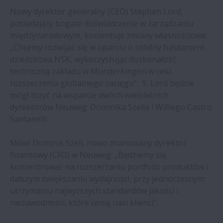
Nowy dyrektor generalny (CEO) Stephen Lord,
NSK
posiadający bogate doświadczenie w zarządzaniu
międzynarodowym, komentuje zmiany własnościowe:
NSK opracowuje technologię diagnostyki
„Chcemy rozwijać się w oparciu o solidny fundament
poziomu degradacji smaru | NSK
dziedzictwa NSK, wykorzystując doskonałość
techniczną zakładu w Munderkingen w celu
Nowy zakład cięcia prowadnic skróci czas
rozszerzenia globalnego zasięgu”. S. Lord będzie
realizacji zamówień | NSK
mógł liczyć na wsparcie dwóch wieloletnich
dyrektorów Neuweg: Dominika Szella i Williego Castro
Santanelli.
NSK współpracuje przy tworzeniu
robotycznego modułu ręki | NSK
Mówi Dominik Szell, nowo mianowany dyrektor
finansowy (CFO) w Neuweg: „Będziemy się
NSK Europe informuje o nominacji na
koncentrować na rozszerzaniu portfolio produktów i
stanowisko starszego dyrektora ds.
dalszym zwiększaniu wydajności, przy jednoczesnym
prawnych, zgodności i HR
utrzymaniu najwyższych standardów jakości i
niezawodności, które cenią nasi klienci”.