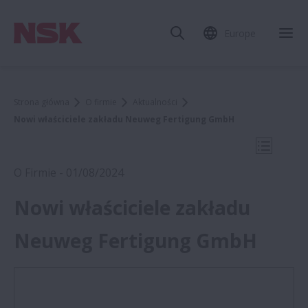
Europe
Zam
Strona główna
O firmie
Aktualności
Nowi właściciele zakładu Neuweg Fertigung GmbH
Otwórz 
O Firmie - 01/08/2024
Nowi właściciele zakładu
2024
Neuweg Fertigung GmbH
Medica 2024: Roboty usługowe NSK
usprawniają pracę kluczowych