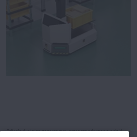
| Działania NSK związane z
ograniczeniem zasięgu COVID-19
NSK | Wydłużona eksploatacja prowadnic
liniowych NH/NS firmy NSK
NSK | Optymalizacjia prowadnic liniowych
w produkcji żywności
NSK | Aktualności | Zespoły smarujące
NSK K1 zapewniają oszczędności
Zdjęcie 4) Hałas generowany przez standardowe wózki