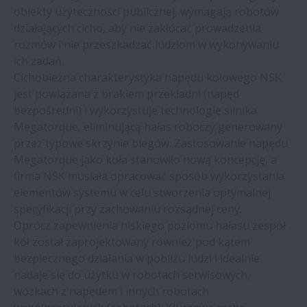
obiekty użyteczności publicznej, wymagają robotów
Zakład produkcji napojów
działających cicho, aby nie zakłócać prowadzenia
bezalkoholowych oszczędza rocznie 10.874
rozmów i nie przeszkadzać ludziom w wykonywaniu
€
ich zadań.
Cichobieżna charakterystyka napędu kołowego NSK
NSK opracowuje łożyska kulkowe do
jest powiązana z brakiem przekładni (napęd
silników pojazdów elektrycznych (EV)
bezpośredni) i wykorzystuje technologię silnika
Megatorque, eliminującą hałas roboczy generowany
przez typowe skrzynie biegów. Zastosowanie napędu
Program wsparcia przepływu środków
Megatorque jako koła stanowiło nową koncepcję, a
pieniężnych dla produktów liniowych
firma NSK musiała opracować sposób wykorzystania
elementów systemu w celu stworzenia optymalnej
Napędzany elektrycznie siłownik liniowy
specyfikacji przy zachowaniu rozsądnej ceny.
MCE
Oprócz zapewnienia niskiego poziomu hałasu zespół
kół został zaprojektowany również pod kątem
NSK Aktualności | Podrabianie łożysk -
bezpiecznego działania w pobliżu ludzi i idealnie
skala ryzyka
nadaje się do użytku w robotach serwisowych,
wózkach z napędem i innych robotach