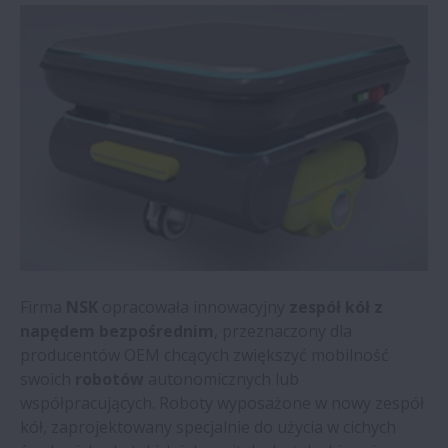
NSK przejmuje firmę specjalizującą się w
systemach monitorowania
NSK | Aktualności | Producent stali
oszczędza 35.600 € rocznie
Akademia NSK | Nowy moduł szkoleniowy
dedykowany. branży spożywczej
Aktualności | Zakład recyklingu oszczędza
rocznie ponad 50.000 €
Firma
NSK
opracowała innowacyjny
zespół kół z
napędem bezpośrednim
, przeznaczony dla
Aktualności | Zespół kół z napędem
producentów OEM chcących zwiększyć mobilność
bezpośrednim NSK
swoich
robotów
autonomicznych lub
współpracujących. Roboty wyposażone w nowy zespół
kół, zaprojektowany specjalnie do użycia w cichych
Aktualności | Szkolenie i łożyska NSK