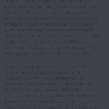
środowiskach, takich jak szpitale, hotele, biura i
zapewniają oszczędności
biblioteki, mogą wydajnie przenosić i transportować
ładunki do 100 kg bez zakłócania aktywności
Łożyska NSK w wentylatorze pieca
ludzi. Ponieważ cyfrowe trendy w postaci sztucznej
piekarniczego - dłuższa żywotność
inteligencji i uczenia maszynowego coraz częściej
przenoszą realizację zaawansowanych rozwiązań ze
New white paper outlines value of proven
strefy obietnic do obszaru rzeczywistych zastosowań,
aftermarket parts suppliers
podejmowane są coraz większe wysiłki w celu
opracowania robotów mobilnych i humanoidalnych
wykonujących użyteczne zadania w pobliżu ludzi.
| Rozwiązanie NSK pomaga oszczędzać
rocznie ponad 100.000 €
Główną wadą standardowych systemów AGV
(autonomicznych pojazdów sterowanych)
NSK | Ball screw units for electric-
stosowanych w fabrykach i magazynach jest
hydraulic braking systems
wytwarzany przez nie hałas. W odróżnieniu od nich
bezpośrednio napędzany zespół kół NSK jest znacznie
NSK | Huta stali oszczędza prawie 3 mln
cichszy, co ułatwia wykorzystywanie go w miejscach
euro dzięki produktom NSK
publicznych i środowiskach pozaprodukcyjnych.
Obszary aktywności biznesowej, takie jak usługi czy