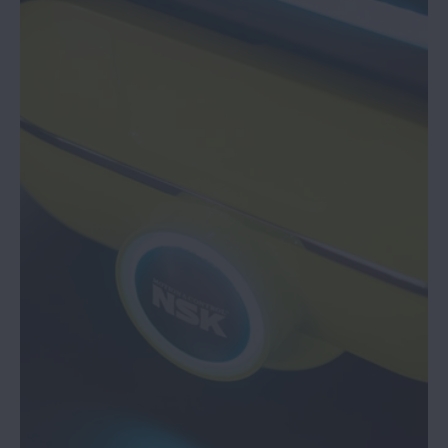
NSK | Łożyska TL firmy NSK o dwukrotnie
dłuższym okresie eksploatacji
NSK | Nowy katalog łożysk do silników
elektrycznych
NSK | Jak uniknąć zakupu łożysk z
podejrzanych źródeł
NSK | Aktualności | Śruby kulowe NSK
uhonorowane nagrodą Monozokuri
Aktualności| Nowy katalog NSK
zestawów części zamiennych do
samochodów