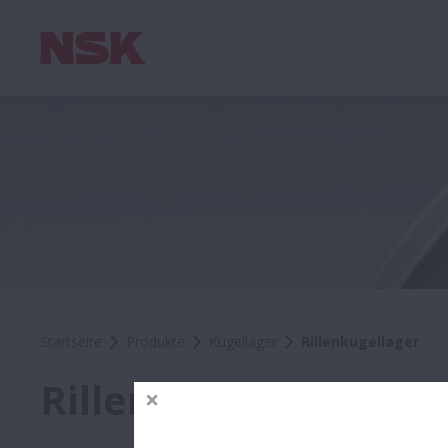
Startseite
Produkte
Kugellager
Rillenkugellager
Rillenkugellager - 