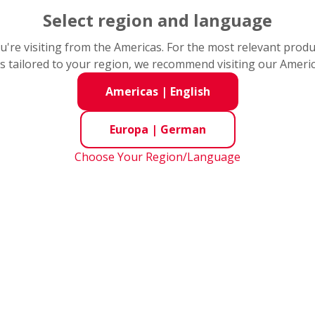
Select region and language
tinformationen
you're visiting from the Americas. For the most relevant prod
s tailored to your region, we recommend visiting our Ameri
Americas
|
English
Europa
|
German
Choose Your Region/Language
rechend der Anforderungen aus unterschiedlichsten Anwend
hl verlängert die Lebensdauer der Wälzlager um bis zu 80%
el für längere Gebrauchsdauer und höhere Leistung