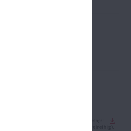
No:
2-Reihige Standardkugellager und Sonderkugellager
Pendelkugellager, Rillenkugellager (zweireihig),