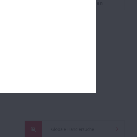
Schrägkugellager (zweireihig), Laufrollen
Globale Händlersuche