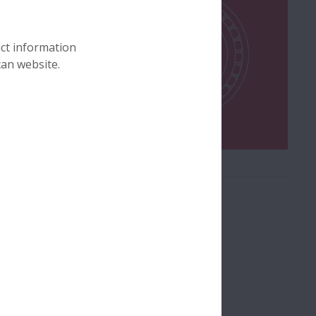
uct information
can website.
ungen: Stahlblech-, Messingmassiv oder