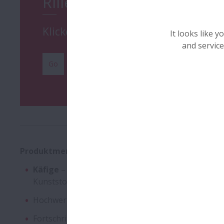
Rillenkugellager
Klicken Sie hier für weitere Produk
It looks like 
and service
Go
Produktmerkmale und Vorteile:
Käfige
– Auswahl verschiedener Käfigarten entsp
Kunststoffkäfig
Hochwertiger
Wälzlagerstahl
– extrem reiner Sta
Fortschrittliche
Schmiertechnik
– NSK Schmiermitt