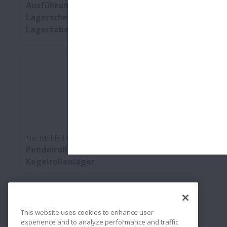
Ausführungen, Lagerluft, Genauigkeitsklassen,
Lagerschmierung, Lagerschäden, Lagerauswahl,
Lagertabellen
No:
Molded-Oil Lager
Pendelrollenlager, Rillenkugellager,
Kegelrollenlager
Kataloge und CAD-
This website uses cookies to enhance user
Zeichnungen
experience and to analyze performance and traffic