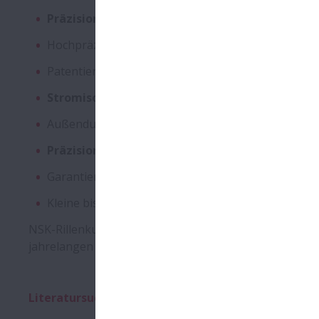
Präzisionskugeln
– ruhiger Lauf, sogar bei hohe
Hochpräzise
Laufbahnen
– speziell gehonte Lauf
Patentierte
Dichtungen
– Schutz vor Verschmutzu
Stromisoliertes Wälzlager
Außendurchmesser bis 2500 mm
Präzisionskugel
ermöglichen einen ruhigen und 
Garantierte Qualität – 100%ige Prüfung gewährlei
Kleine bis mittlere
Radialbelastungen
NSK-Rillenkugellager steigern die Leistung und Funk
jahrelangen und wartungsfreien Betrieb.
Literatursuche - Weitere Produktinformationen fin