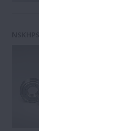
NSKHPS-Rillenkugellager
Die neuen NS
diversen U