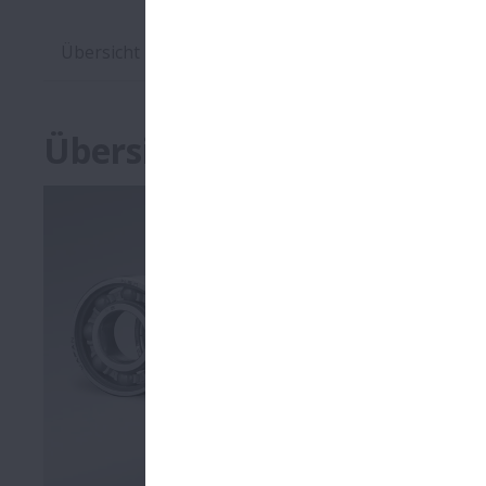
Übersicht
Kataloge
Übersicht
NSK stellt e
Wälzlagern. 
Neben Radia
Reibmoment 
Geräuschent