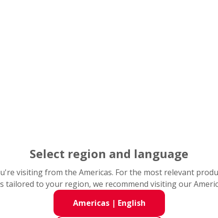
iderme
izmetler
akımı
er Katma Programı
m
Rulman Nedir?
Select region and language
you're visiting from the Americas. For the most relevant prod
s tailored to your region, we recommend visiting our Ameri
Americas
|
English