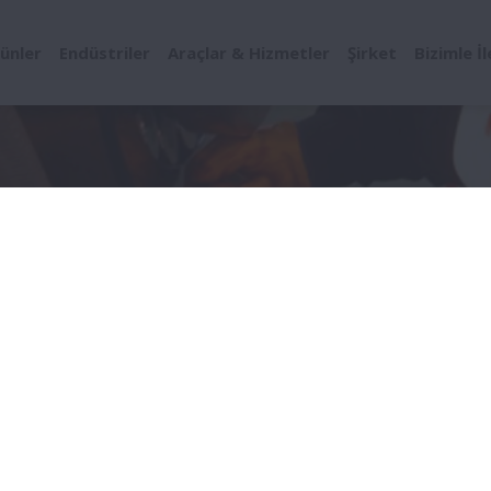
ünler
Endüstriler
Araçlar & Hizmetler
Şirket
Bizimle İ
im