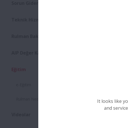
Sorun Giderme
Genişlet Sorun G
Teknik Hizmetler
Genişlet Teknik H
Rulman Bakımı
Genişlet Rulman B
AIP Değer Katma Programı
Genişlet AIP Değ
Eğitim
Genişlet Eğitim
e-Eğiti
e-Eğitim
Rulman Nedir?
It looks like 
and service
Videolar
Genişlet Videolar