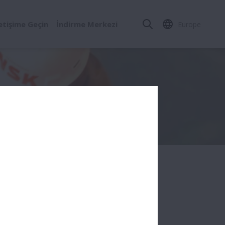
letişime Geçin
İndirme Merkezi
Europe