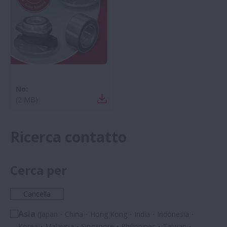
No:
(
2 MB
)
Ricerca contatto
Cerca per
Cancella
Asia
(Japan・China・Hong Kong・India・Indonesia・
Korea・Malaysia・Singapore・Philippines・Taiwan・