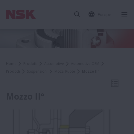
Europe
Chi
Home
Prodotti
Automotive
Automotive OEM
Prodotti
Sospensioni
Mozzi Ruote
Mozzo II°
Apri la 
Mozzo II°
Mozzi Ruote