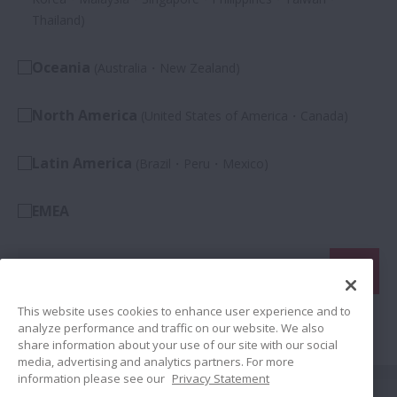
Thailand)
Oceania
(Australia・New Zealand)
North America
(United States of America・Canada)
Latin America
(Brazil・Peru・Mexico)
EMEA
This website uses cookies to enhance user experience and to
Cerca per parole chiave o seleziona dalla lista dei filtri
analyze performance and traffic on our website. We also
share information about your use of our site with our social
media, advertising and analytics partners. For more
information please see our
Privacy Statement
Connetti