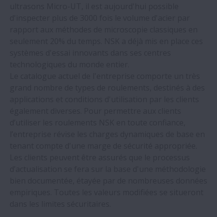
ultrasons Micro-UT, il est aujourd'hui possible
d'inspecter plus de 3000 fois le volume d'acier par
Un producteur d'aliments pour animaux
rapport aux méthodes de microscopie classiques en
augmente son Taux de Rendement Global
seulement 20% du temps. NSK a déjà mis en place ces
(TRG) grâce aux roulements NSK
systèmes d'essai innovants dans ses centres
technologiques du monde entier.
Les roulements NSK intégrés dans des
Le catalogue actuel de l'entreprise comporte un très
logiciels de conception et de calcul de
grand nombre de types de roulements, destinés à des
pointe
applications et conditions d'utilisation par les clients
également diverses. Pour permettre aux clients
d’utiliser les roulements NSK en toute confiance,
NSK propose des roulements
l’entreprise révise les charges dynamiques de base en
préassemblés personnalisés
tenant compte d'une marge de sécurité appropriée.
Les clients peuvent être assurés que le processus
Les roulements NSK pour machines-outils
d’actualisation se fera sur la base d'une méthodologie
à l’honneur au salon EMO 2023
bien documentée, étayée par de nombreuses données
empiriques. Toutes les valeurs modifiées se situeront
dans les limites sécuritaires.
NSK sélectionné comme leader de
l'engagement fournisseur dans le cadre