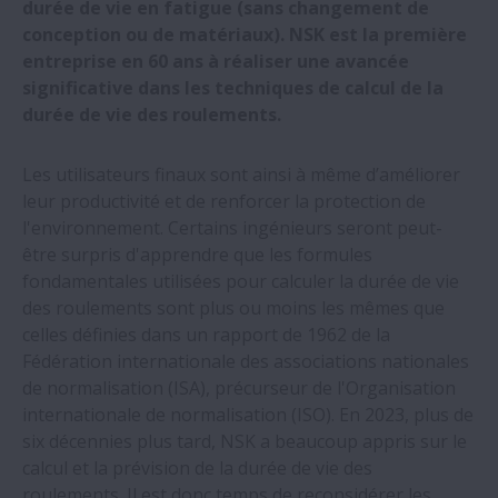
durée de vie en fatigue (sans changement de
NSK présentera ses derniers guidages
conception ou de matériaux). NSK est la première
linéaires à l'EMO 2023
entreprise en 60 ans à réaliser une avancée
significative dans les techniques de calcul de la
NSK récompensée par Bosch lors de la
durée de vie des roulements.
remise de ses trophées fournisseurs
Les utilisateurs finaux sont ainsi à même d’améliorer
leur productivité et de renforcer la protection de
NSK développe la première pièce de
l'environnement. Certains ingénieurs seront peut-
retenue en bioplastique au monde pour
être surpris d'apprendre que les formules
vis à billes
fondamentales utilisées pour calculer la durée de vie
des roulements sont plus ou moins les mêmes que
Forte demande sur les vis à billes roulées
celles définies dans un rapport de 1962 de la
de précision NSK
Fédération internationale des associations nationales
de normalisation (ISA), précurseur de l'Organisation
NSK développe Active Caster destinée aux
internationale de normalisation (ISO). En 2023, plus de
robots de service
six décennies plus tard, NSK a beaucoup appris sur le
calcul et la prévision de la durée de vie des
roulements. Il est donc temps de reconsidérer les