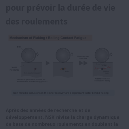
pour prévoir la durée de vie
Une aciérie récolte les fruits de l'adoption
de roulements NSK
des roulements
NSK Italie sponsor de l'équipe de course
automobile de l'Université de Padoue
NSK agrandit son centre de R&D et son
siège social en Chine
NSK étoffe sa gamme de roulements
résistants à la corrosion électrique
Roulements NSK à section mince : Maxi
Après des années de recherche et de
avantages pour la micro-mobilité (e-
développement, NSK révise la charge dynamique
mobilité)
de base de nombreux roulements en doublant la