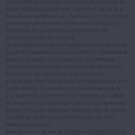
constituent un indicateur plus précis pour prévoir la
durée de vie d'un roulement. Cependant, au fur et à
Les roulements NSK préviennent les
mesure des recherches, les ingénieurs se sont rendus
défaillances chez un fabricant mondial de
compte qu'une méthode d'évaluation basée sur la
canettes de boisson
mécanique de la rupture pourrait fournir des
informations plus pertinentes.
NSK a tenu sa Convention des
Le développement technologique a commencé par un
Distributeurs européens 2023
projet d'innovation ouvert entre NSK et l'université de
Kyushu. Ce projet s’est traduit par une méthode
d'évaluation quantitative susceptible de déterminer
Les roulements NSK font économiser plus
les facteurs qui influent sur le processus de
de 1,2 million € par an à un fabricant de
propagation des fissures dans un matériau et ce, dans
fils d'acier
quelle mesure. En associant la nouvelle méthode à
une technique d'inspection par ultrasons qui scanne
NSK rejoint la prestigieuse liste des «
les inclusions non métalliques dans un grand volume
Leaders du climat »
d'acier, NSK a découvert qu’il était possible de prévoir
la durée de vie de ses roulements avec une bien
meilleure précision.
NSK retenu pour un projet de recherche à
Avec la mise en œuvre de la méthode d'inspection par
grande échelle sur les éoliennes offshore