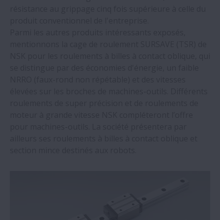
résistance au grippage cinq fois supérieure à celle du
Une entreprise d'isolation réalise 648 880
produit conventionnel de l'entreprise.
€ d’économies annuelles grâce aux
Parmi les autres produits intéressants exposés,
roulements NSK
mentionnons la cage de roulement SURSAVE (TSR) de
NSK pour les roulements à billes à contact oblique, qui
Agritechnica 2023 : les roulements
se distingue par des économies d'énergie, un faible
robustes NSK soutiennent les solutions
NRRO (faux-rond non répétable) et des vitesses
agricoles respectueuses des sols
élevées sur les broches de machines-outils. Différents
roulements de super précision et de roulements de
NSK forms 49.9:50.1% joint venture for its
moteur à grande vitesse NSK compléteront l’offre
steering business
pour machines-outils. La société présentera par
ailleurs ses roulements à billes à contact oblique et
section mince destinés aux robots.