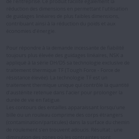
de l'entreprise. Ce produit facilite également la
guidages linéaires NSK
réduction des dimensions en permettant l'utilisation
de guidages linéaires de plus faibles dimensions,
Une usine de snacks réalise de
contribuant ainsi à la réduction du poids et aux
substantielles économies grâce aux
économies d'énergie.
roulements NSK
Pour répondre à la demande incessante de fiabilité
toujours plus élevée des guidages linéaires, NSK a
NSK Europe réalise d'importants progrès
appliqué à la série DH/DS sa technologie exclusive de
pour l’environnement sur l'exercice 2022-
traitement thermique TF (Tough Force - Force de
2023
résistance élevée). La technologie TF est un
traitement thermique unique qui contrôle la quantité
Au Salon EMO, NSK fera une
d'austénite retenue dans l'acier pour prolonger la
démonstration en direct de surveillance
durée de vie en fatigue.
d’état des vis à billes
Les contours des entailles apparaissant lorsqu'une
bille ou un rouleau comprime des corps étrangers
De nouvelles vis à billes NSK sous les feux
(contamination/particules) dans la surface du chemin
de la rampe au salon EMO 2023
de roulement s’en trouvent adoucis. Résultat : une
diminution des zones où les contraintes sont