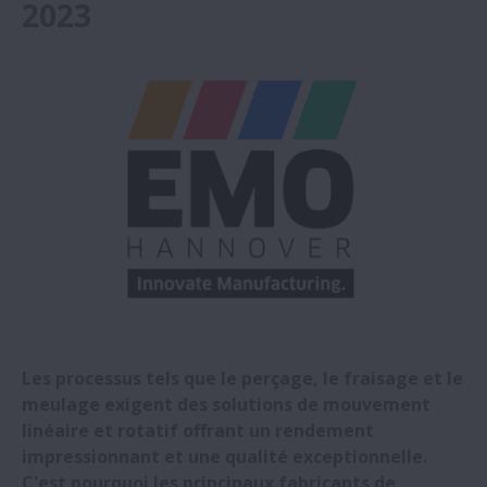
2023
Une aciérie récolte les fruits de l'adoption
de roulements NSK
NSK Italie sponsor de l'équipe de course
automobile de l'Université de Padoue
NSK agrandit son centre de R&D et son
siège social en Chine
NSK étoffe sa gamme de roulements
résistants à la corrosion électrique
Roulements NSK à section mince : Maxi
Les processus tels que le perçage, le fraisage et le
avantages pour la micro-mobilité (e-
meulage exigent des solutions de mouvement
mobilité)
linéaire et rotatif offrant un rendement
impressionnant et une qualité exceptionnelle.
C'est pourquoi les principaux fabricants de