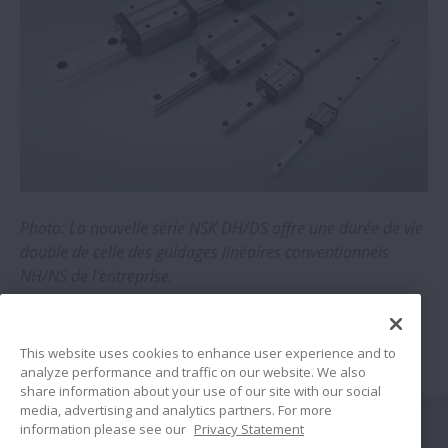
Photo: La nouvelle série NSK DH/DS offre une durée de vie
double de celle des guidages linéaires conventionnels
NH/NS de l'entreprise.
Plus d'Informations >>
This website uses cookies to enhance user experience and to
analyze performance and traffic on our website. We also
share information about your use of our site with our social
media, advertising and analytics partners. For more
Suivez nous
information please see our
Privacy Statement