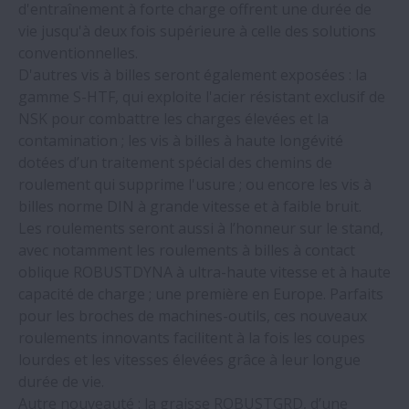
d'entraînement à forte charge offrent une durée de
du CDP 2022
vie jusqu'à deux fois supérieure à celle des solutions
conventionnelles.
Les machines de moulage par injection
D'autres vis à billes seront également exposées : la
électrique bénéficient des nouvelles vis à
gamme S-HTF, qui exploite l'acier résistant exclusif de
billes NSK
NSK pour combattre les charges élevées et la
contamination ; les vis à billes à haute longévité
Première mondiale : l’inspection par
dotées d’un traitement spécial des chemins de
ultrasons pour prévoir la durée de vie des
roulement qui supprime l'usure ; ou encore les vis à
roulements
billes norme DIN à grande vitesse et à faible bruit.
Les roulements seront aussi à l’honneur sur le stand,
avec notamment les roulements à billes à contact
Les roulements de broche NSK renforcent
oblique ROBUSTDYNA à ultra-haute vitesse et à haute
la fiabilité d'une usine automobile
capacité de charge ; une première en Europe. Parfaits
pour les broches de machines-outils, ces nouveaux
Importantes économies réalisées dans
roulements innovants facilitent à la fois les coupes
une usine de traitement du minerai grâce
lourdes et les vitesses élevées grâce à leur longue
aux roulements NSK
durée de vie.
Autre nouveauté : la graisse ROBUSTGRD, d’une