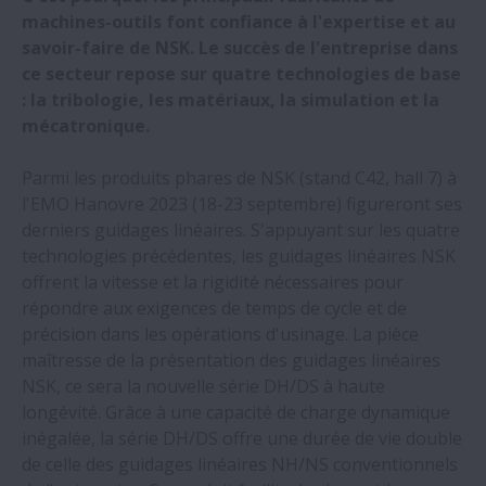
NSK présentera ses derniers guidages
machines-outils font confiance à l'expertise et au
linéaires à l'EMO 2023
savoir-faire de NSK. Le succès de l'entreprise dans
ce secteur repose sur quatre technologies de base
NSK récompensée par Bosch lors de la
: la tribologie, les matériaux, la simulation et la
remise de ses trophées fournisseurs
mécatronique.
Parmi les produits phares de NSK (stand C42, hall 7) à
NSK développe la première pièce de
l'EMO Hanovre 2023 (18-23 septembre) figureront ses
retenue en bioplastique au monde pour
derniers guidages linéaires. S'appuyant sur les quatre
vis à billes
technologies précédentes, les guidages linéaires NSK
offrent la vitesse et la rigidité nécessaires pour
Forte demande sur les vis à billes roulées
répondre aux exigences de temps de cycle et de
de précision NSK
précision dans les opérations d'usinage. La pièce
maîtresse de la présentation des guidages linéaires
NSK, ce sera la nouvelle série DH/DS à haute
NSK développe Active Caster destinée aux
longévité. Grâce à une capacité de charge dynamique
robots de service
inégalée, la série DH/DS offre une durée de vie double
de celle des guidages linéaires NH/NS conventionnels
Excellente fluidité de mouvement des