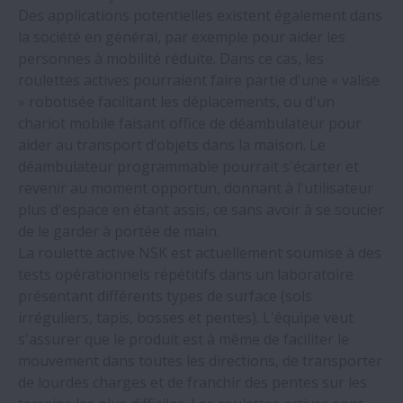
Des applications potentielles existent également dans
Les roulements NSK préviennent les
la société en général, par exemple pour aider les
défaillances chez un fabricant mondial de
personnes à mobilité réduite. Dans ce cas, les
canettes de boisson
roulettes actives pourraient faire partie d'une « valise
» robotisée facilitant les déplacements, ou d'un
NSK a tenu sa Convention des
chariot mobile faisant office de déambulateur pour
Distributeurs européens 2023
aider au transport d’objets dans la maison. Le
déambulateur programmable pourrait s'écarter et
revenir au moment opportun, donnant à l'utilisateur
Les roulements NSK font économiser plus
plus d'espace en étant assis, ce sans avoir à se soucier
de 1,2 million € par an à un fabricant de
de le garder à portée de main.
fils d'acier
La roulette active NSK est actuellement soumise à des
tests opérationnels répétitifs dans un laboratoire
NSK rejoint la prestigieuse liste des «
présentant différents types de surface (sols
Leaders du climat »
irréguliers, tapis, bosses et pentes). L'équipe veut
s'assurer que le produit est à même de faciliter le
mouvement dans toutes les directions, de transporter
NSK retenu pour un projet de recherche à
de lourdes charges et de franchir des pentes sur les
grande échelle sur les éoliennes offshore