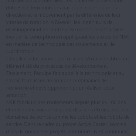
terrains les plus difficiles. Les roulettes actives sont
dotées de deux moteurs par roue et contrôlent la
Un producteur d'aliments pour animaux
direction et le mouvement par la différence de leur
augmente son Taux de Rendement Global
vitesse de rotation. A l’avenir, les ingénieurs de
(TRG) grâce aux roulements NSK
développement de l'entreprise continueront à faire
évoluer la conception en appliquant les atouts de NSK
Les roulements NSK intégrés dans des
en matière de technologie des roulements et de
logiciels de conception et de calcul de
lubrification.
pointe
L'équilibre du rapport performance/coût constitue un
élément clé du processus de développement.
Finalement, l'équipe fait appel à la technologie et au
NSK propose des roulements
savoir-faire issus de nombreux domaines de
préassemblés personnalisés
recherche et développement pour réaliser cette
ambition.
Les roulements NSK pour machines-outils
NSK fabrique des roulements depuis plus de 100 ans
à l’honneur au salon EMO 2023
et entretient par conséquent des liens étroits avec des
domaines de pointe comme les cobots et les robots de
service. Dans le cadre du projet Active Caster, comme
NSK sélectionné comme leader de
dans de nombreux projets antérieurs, NSK continuera
l'engagement fournisseur dans le cadre