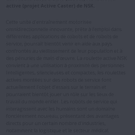
NSK présentera ses derniers guidages
active (projet Active Caster) de NSK.
linéaires à l'EMO 2023
Cette unité d'entraînement motorisée
NSK récompensée par Bosch lors de la
omnidirectionnelle innovante, prête à l’emploi dans
remise de ses trophées fournisseurs
différentes applications de cobots et de robots de
service, pourrait bientôt venir en aide aux pays
confrontés au vieillissement de leur population et à
NSK développe la première pièce de
des pénuries de main-d'œuvre. La roulette active NSK
retenue en bioplastique au monde pour
convient à une utilisation à proximité des personnes.
vis à billes
Intelligentes, silencieuses et compactes, les roulettes
actives montées sur des robots de service font
Forte demande sur les vis à billes roulées
actuellement l'objet d'essais sur le terrain et
de précision NSK
pourraient bientôt jouer un rôle sur les lieux de
travail du monde entier. Les robots de service qui
NSK développe Active Caster destinée aux
interagissent avec les humains sont un domaine
robots de service
foncièrement nouveau, présentant des avantages
directs pour un certain nombre d'industries,
notamment la logistique et le secteur médical.
Excellente fluidité de mouvement des