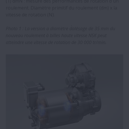
(1) dmN : mesure des performances de rotation d´un
servomoteurs
roulement. Diamètre primitif du roulement (dm) x la
vitesse de rotation (N).
Un train à grande vitesse de nouvelle
génération fait appel à des roulements
Photo 1 : La version a diamètre d´alésage de 35 mm du
NSK
nouveau roulement à billes haute vitesse NSK peut
atteindre une vitesse de rotation de 30 000 tr/min.
Des roulements NSK à revêtement
céramique au bénéfice des utilisateurs de
variateurs de vitesse
NSK ajoute une technologie de
fabrication à ses priorités
Appli NSK Verify actualisée pour inclure
les roulements industriels
Nouvel établissement NSK de traitement