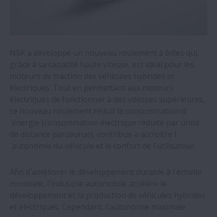
Les robots mobiles pour environnements
silencieux deviennent réalité grâce à la
roue à entraînement direct de NSK
NSK a développé un nouveau roulement à billes qui,
Grâce aux roulements et à la formation
grâce à sa capacité haute vitesse, est idéal pour les
de NSK, un fabricant de machines à
moteurs de traction des véhicules hybrides et
travailler le bois réalise des économies
électriques. Tout en permettant aux moteurs
importantes
électriques de fonctionner à des vitesses supérieures,
ce nouveau roulement réduit la consommation d
Les roulements NSK multiplient par 4,5 la
´énergie (consommation électrique réduite par unité
longévité du ventilateur d´un four de
de distance parcourue), contribue à accroître l
boulangerie
´autonomie du véhicule et le confort de l´utilisateur.
New white paper outlines value of proven
Afin d´améliorer le développement durable à l´échelle
aftermarket parts suppliers
mondiale, l´industrie automobile accélère le
développement et la production de véhicules hybrides
et électriques. Cependant, l´autonomie maximale
Grâce à NSK, un atelier de fonderie