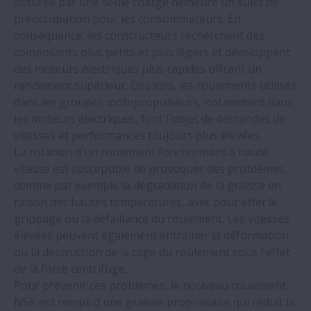
assurée par une seule charge demeure un sujet de
économise plus de 100 000 € par an
préoccupation pour les consommateurs. En
conséquence, les constructeurs recherchent des
NSK accroît la production de ses unités de
composants plus petits et plus légers et développent
vis à billes pour les systèmes de freinage
des moteurs électriques plus rapides offrant un
électro hydrauliques
rendement supérieur. Dès lors, les roulements utilisés
dans les groupes motopropulseurs, notamment dans
les moteurs électriques, font l´objet de demandes de
NSK fait économiser près de 3 millions € à
vitesses et performances toujours plus élevées.
une aciérie
La rotation d´un roulement fonctionnant à haute
vitesse est susceptible de provoquer des problèmes,
Les roulements NSK font économiser 10
comme par exemple la dégradation de la graisse en
874 € par an à une usine de boissons
raison des hautes températures, avec pour effet le
gazeuses
grippage ou la défaillance du roulement. Les vitesses
élevées peuvent également entraîner la déformation
NSK développe des roulements à billes
ou la destruction de la cage du roulement sous l´effet
haute vitesse pour les moteurs des
de la force centrifuge.
véhicules électriques
Pour prévenir ces problèmes, le nouveau roulement
NSK est rempli d´une graisse propriétaire qui réduit la