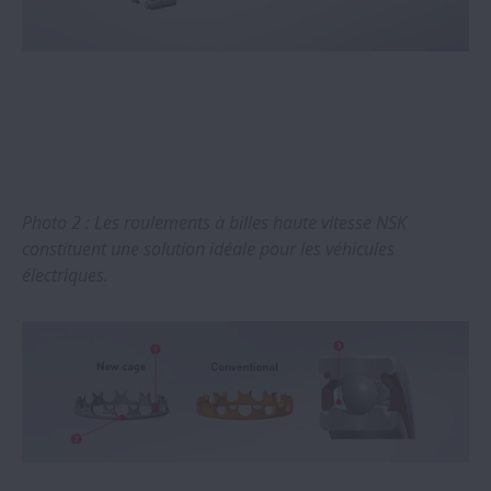
thermique pour protéger les chaînes d
´approvisionnement
Initiatives NSK pour lutter contre la
fabrication de roulements de contrefaçon
Les systèmes de mouvement linéaire NSK
offrent des avantages indéniables aux
Photo 2 : Les roulements à billes haute vitesse NSK
équipements d´imagerie médicale
constituent une solution idéale pour les véhicules
électriques.
Nouveau catalogue NSK Composants
Machine de Précision
Les guidages linéaires NSK constituent
une solution idéale pour les machines de
masques faciaux