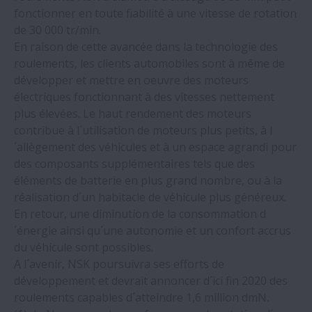
fonctionner en toute fiabilité à une vitesse de rotation
COVID-19 – information actualisée pour
de 30 000 tr/min.
nos clients, nos partenaires, nos
En raison de cette avancée dans la technologie des
fournisseurs et nos collaborateurs
roulements, les clients automobiles sont à même de
développer et mettre en oeuvre des moteurs
Fiabilité accrue pour les roulements de
électriques fonctionnant à des vitesses nettement
boîtes de vitesses destinés au secteur
plus élevées. Le haut rendement des moteurs
ferroviaire
contribue à l´utilisation de moteurs plus petits, à l
´allègement des véhicules et à un espace agrandi pour
des composants supplémentaires tels que des
Module de formation en ligne pour cribles
éléments de batterie en plus grand nombre, ou à la
vibrants désormais disponible à l
réalisation d´un habitacle de véhicule plus généreux.
´Académie NSK
En retour, une diminution de la consommation d
´énergie ainsi qu´une autonomie et un confort accrus
COVID-19 - Information for our customers,
du véhicule sont possibles.
partners, suppliers and employees
A l´avenir, NSK poursuivra ses efforts de
développement et devrait annoncer d´ici fin 2020 des
roulements capables d´atteindre 1,6 million dmN.
Des roulements NSK adaptés aux