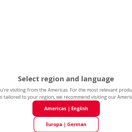
dabei unterstützen, Ihre Maschinen zu optimieren.
rieb als auch die Wartungsprozesse effizienter und damit re
fe.
hrzeugherstellung
Holzverarbeitung
Landwirtschaft
Select region and language
you're visiting from the Americas. For the most relevant prod
s tailored to your region, we recommend visiting our Ameri
Americas
|
English
Europa
|
German