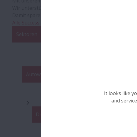
Mit unserem
AIP Mehrwert Programm
können wir Sie 
Wir unterstützen Sie dabei, sowohl den operativen Bet
Damit sparen Sie Kosten auf jeder Wertschöpfungsstu
Alle Success Stories >>
Sektoren
Wälzlager
Tools & Services
Autowäsche
Bergbau und Bauindustrie
Fa
It looks like 
and service
Drehdurchführungen