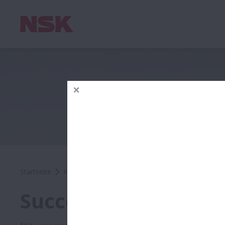
Startseite
Kataloge & Services
Videos
Success Stori
Success Stories Ani