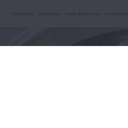
Produkte
Industrien
Tools & Services
Unterneh
es Animationen (Updated)
mationen