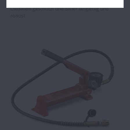
(Sonderbeschichtung) beschichtet, so sind sie vor
Oxidation geschützt und daher langlebig und
robust