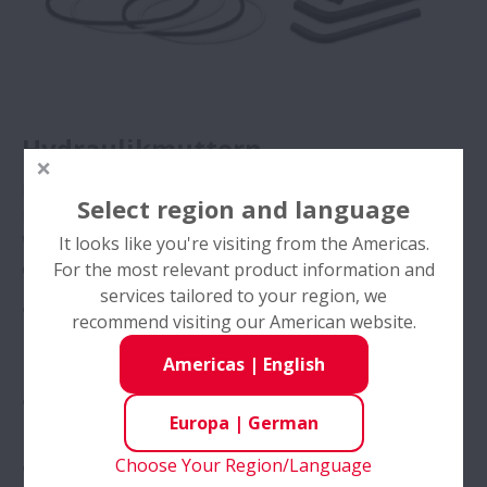
Hydraulikmuttern
Eine Hydraulikmutter ist das Mittel der Wahl für die
Select region and language
langsam zu steigernde Kraftaufbringung parallel zur
Welle bei größeren Wälzlagern, die auf eine Welle
It looks like you're visiting from the Americas.
oder in eine Hülse montiert werden.
For the most relevant product information and
services tailored to your region, we
Die Hydraulikmuttern von NSK verfügen über einen
recommend visiting our American website.
patentierten Stift zum axialen Auftreiben, der
gleichzeitig ihre Einrichtung erleichtert
Americas
|
English
Kurbelgriffe, Abdrückschrauben und Schlüssel sind
Europa
|
German
im Lieferumfang enthalten
Choose Your Region/Language
Die Hydraulikmuttern von NSK sind mit Armoloy