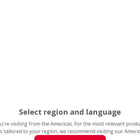
Foto 3): Die NSK-Linearführun
Oberflächenbehandlungen wie
Select region and language
you're visiting from the Americas. For the most relevant prod
s tailored to your region, we recommend visiting our Ameri