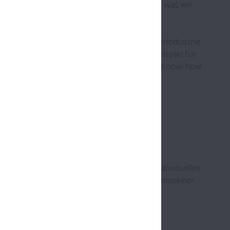
ner bei Acumo wissen schon fast intuitiv, was wir
ei Berechnungen.“
er NH/NS-Serie mit Duralloy®-
n den Maschinen für die Forst- und Papierindustrie
eich entwickelt wurde, ist ein weiteres Beispiel für
NSK, dem Vertragshändler Acumo und dem Know-how
fügbar:
https://youtu.be/_62TERdoodU
gs beschreiben die NSK-Linearführungen als
ng für Österbergs wird bei Acumo nach den individuellen
konfektioniert. Foto: Österbergs Förpackningsmaskiner