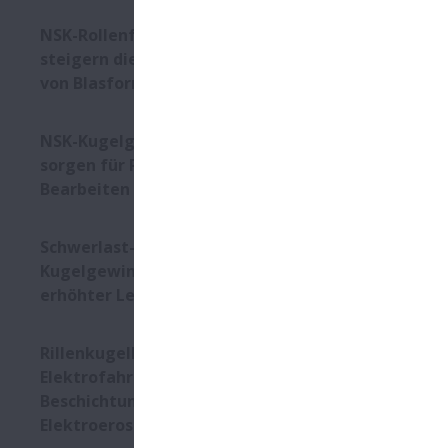
hat sich ei
brauchen. B
NSK-Rollenführungen
Im vergange
steigern die Verfügbarkeit
Oberflächen
von Blasformmaschinen
zu gewährlei
die bewähr
NSK-Kugelgewindetriebe
von Österbe
sorgen für Perfektion beim
Bearbeiten von Brillengläsern
Ein neues V
Schwerlast-
Foto 1): Die
Kugelgewindetriebe mit
„hervorragen
erhöhter Lebensdauer
Rillenkugellager für
Elektrofahrzeuge:
Beschichtung verhindert
Elektroerosion