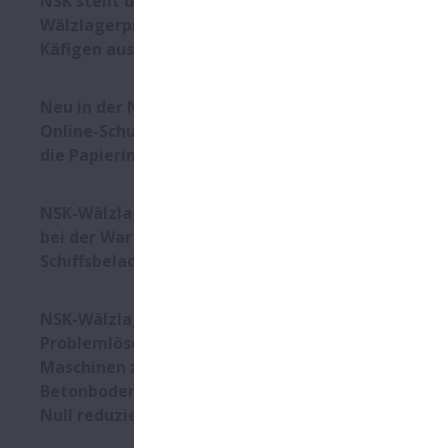
NSK stellt das weltweit erste
Wälzlagerprogramm mit
Käfigen aus Biokunststoff vor
Neu in der NSK academy:
Online-Schulungsmodul für
die Papierindustrie
NSK-Wälzlager sparen Kosten
bei der Wartung eines
Schiffsbeladers
NSK-Wälzlager als
Problemlöser: Ausfälle bei
Maschinen zur
Betonbodenherstellung auf
Null reduziert