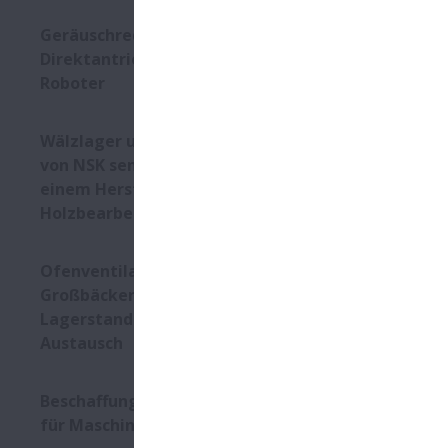
verschiedene
können.
Geräuschreduzierter
Der MCE wir
Direktantrieb für mobile
komplett) u
Roboter
MCE in die 
Mit diesem 
Wälzlager und Schulungen
Systemlösun
von NSK senken Kosten bei
komplette Li
einem Hersteller von
Ein Video vo
Holzbearbeitungsmaschinen
https://you
Ofenventilator in einer
Bild: Mit de
Großbäckerei: 4,5fach höhere
Antriebstechn
Lagerstandzeit nach
Austausch
Beschaffung von Ersatzteilen
für Maschinen und Anlagen