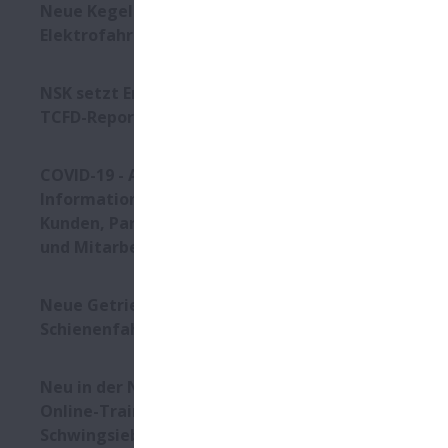
Neue Kegelrollenlager für
Elektrofahrzeuge
NSK setzt Empfehlungen des
TCFD-Reports um
COVID-19 - Aktualisierte
Informationen für unsere
Kunden, Partner, Lieferanten
und Mitarbeiter
Neue Getriebelager für
Schienenfahrzeuge
Neu in der NSK Academy:
Online-Trainingsmodule über
Schwingsiebe