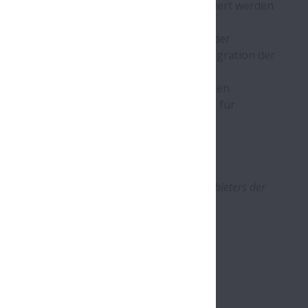
parallel (U-Form) zur Lineareinheit installiert werden
n Optionen gehören Abdeckungen (oben oder
erschiedene Halterungen die einfache Integration der
CE zu XYZ-Konfigurationen.
r flexibel an die Anforderungen angepassten
tzspektrum, denn potenzielle Anwendungen für
 erforderlich sind.
reit:
die Kompetenz eines Systems- und Lösungsanbieters der