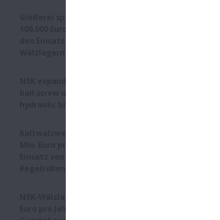
Gießerei spart mehr als
100.000 Euro pro Jahr durch
den Einsatz von NSK-
Wälzlagern
NSK expands production of
ball screw units for electric-
hydraulic braking systems
Kaltwalzwerk spart fast 3
Mio. Euro pro Jahr durch
Einsatz von NSK-
Kegelrollenlagern
NSK-Wälzlager sparen 10.874
Euro pro Jahr in der