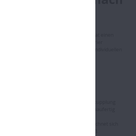
Schwestergesellschaft NSK Corporation hat einen
n Linearantrieb entwickelt. Der „Monocarrier
h durch zahlreiche Optionen optimal an die individuellen
ers anpassen.
it, Elektromotor, Motorhalterung, Wellenkupplung
en wird er vormontiert, getestet und einbaufertig
sen und steifen Monocarrier-Einheit zeichnet sich
nn. Als Antrieb der Linearachse stehen z.B.