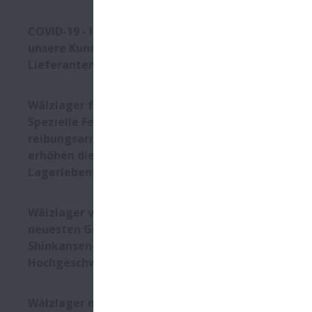
COVID-19 - Informationen für
unsere Kunden, Partner,
Lieferanten und Mitarbeiter
Wälzlager für Servomotoren:
Spezielle Fette und
reibungsarme Dichtung
erhöhen die
Lagerlebensdauer
Wälzlager von NSK in der
neuesten Generation des
Shinkansen-
Hochgeschwindigkeitszugs
Wälzlager mit verbesserter