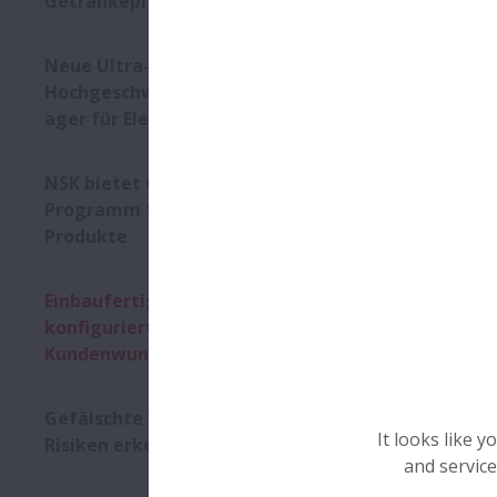
Getränkeproduktion
Neue Ultra-
Hochgeschwindigkeitskugell
ager für Elektrofahrzeuge
NSK bietet Cashflow-
Programm für Lineartechnik-
Produkte
Einbaufertige Linearachsen –
konfiguriert nach
Kundenwunsch
Gefälschte Wälzlager – die
It looks like 
Risiken erkennen
and service