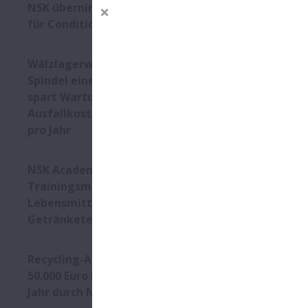
NSK übernimmt Spezialisten
für Condition Monitoring
Kun
Wälzlagerwechsel in der
Spindel einer Fräsanlage
spart Wartungs- und
Ausfallkosten von 35.600 Euro
pro Jahr
NSK Academy: Neues
Trainingsmodul für die
Lebensmittel- und
Getränketechnik
Mit dem MCE
und Zubehör
Recycling-Anlage: Mehr als
geliefert.
50.000 Euro Einsparung pro
Neben der h
Jahr durch NSK-Gehäuselager
der MCE durc