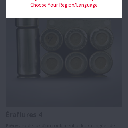
Choose Your Region/Language
Éraflures 4
Pièce :
rouleaux d’un roulement à deux rangées de