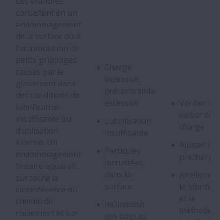
Les éraflures
Écaillage
consistent en un
endommagement
de la surface dû à
Lamellage
l’accumulation de
petits grippages
Éraflures
Charge
causés par le
excessive,
glissement dans
précontrainte
des conditions de
Tache
excessive
Vérifier la
lubrification
valeur de l
insuffisante ou
Lubrification
Fracture
charge
d’utilisation
insuffisante
intense. Un
Ajuster la
Particules
Fissures
endommagement
précharge
incrustées
linéaire apparaît
dans la
Améliorer
sur toute la
Endommagement de la Cage
surface
le lubrifian
circonférence du
et la
chemin de
Inclinaison
Indentation
méthode d
roulement et sur
des bagues