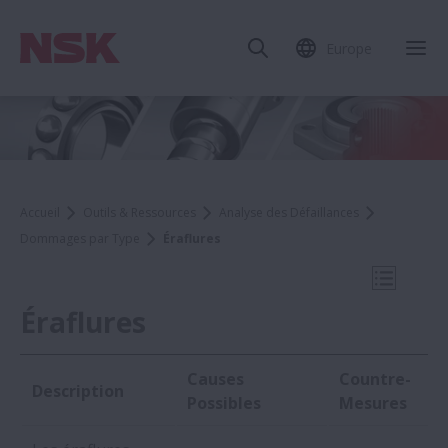
Europe
Fer
Accueil
Outils & Ressources
Analyse des Défaillances
Dommages par Type
Éraflures
Ouvrir l
Éraflures
Causes
Countre-
Description
Dommages par Type
Possibles
Mesures