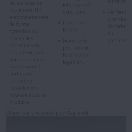
lubrificati
les surfaces de
intérieure et
roulement. Un
Piqûration
extérieure
Vérifier la
endommagement
précision
Flexion de
de forme
de l’arbre 
Usure
l’arbre
cycloïdale au
du
niveau des
logement
Manque de
Usure de Contact
extrémités du
précision de
roulement ainsi
l’arbre et du
que des éraflures
logement
Faux « Brinelling »
au niveau de la
surface de
Fluage
contact de
l’épaulement
peuvent aussi se
Grippage
produire.
Cliquer sur une photo pour l’agrandir
Corrosion Électrique
Rouille et Corrosion