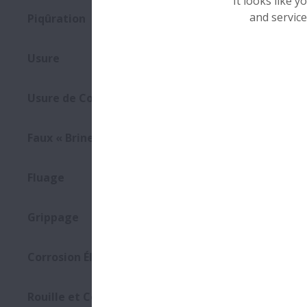
It looks like 
and service
Piqûration
Usure
Usure de Contact
Faux « Brinelling »
Fluage
Grippage
Corrosion Électrique
Téléc
Rouille et Corrosion