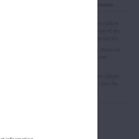
 Possibles
Countre-Mesures
Utiliser un calibre
de montage et des
outils appropriés
linaison des bagues
rieure et extérieure lors du
Éviter les chocs en
tage ou du démontage
utilisant une
presse
c lors du montage ou du
ontage
Centrer les pièces
associées lors du
montage
e 1
à rouleaux cylindriques