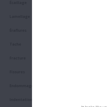
Écaillage
Descripti
Lamellage
Éraflures
Rayures en
roulement 
Tache
montage o
Fracture
Fissures
Cliquer sur 
Endommagement de la Cage
Indentation