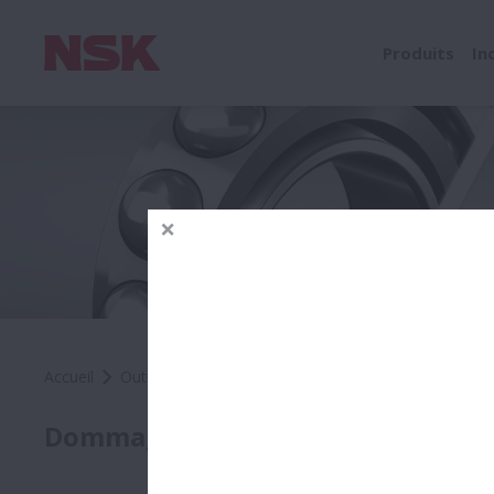
Produits
In
Accueil
Outils & Ressources
Analyse des Défaillances
Rayu
Dommages par Type