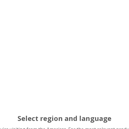
on
Causes
Inc
inté
 ligne droite à la surface des chemins de
mon
ou des éléments roulants causées lors du
u du démontage du roulement.
Cho
dém
une photo pour l’agrandir
Rayures de Montag
Select region and language
Pièce :
bague intérieure d’un roulement 