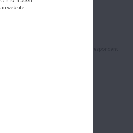
uct information
sur la surface du chemin de roulement
can website.
e et extérieure lors du montage
e 2
à deux rangées de rouleaux cylindriques
 sur la surface du chemin de roulement correspondant
e et extérieure lors du montage
e 3
ux cylindriques
sur la surface de roulement
e et extérieure lors du montage