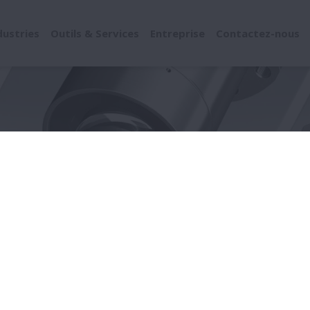
dustries
Outils & Services
Entreprise
Contactez-nous
Dommages par Type
Rayures de Montage
res de Montage