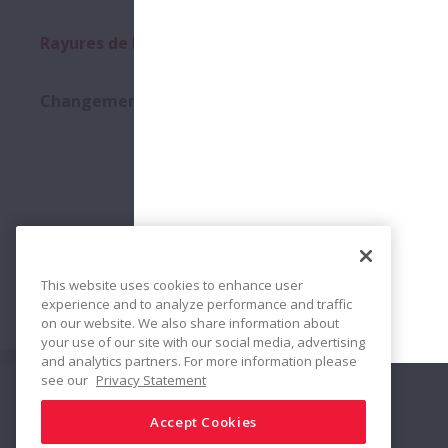
Downloa
Rayures de Montage
Changement de Couleur
No:
New Bea
Bearings
This website uses cookies to enhance user
experience and to analyze performance and traffic
(Version a
on our website. We also share information about
your use of our site with our social media, advertising
and analytics partners. For more information please
see our
Privacy Statement
Suivez nous
Partager
Accept Cookies