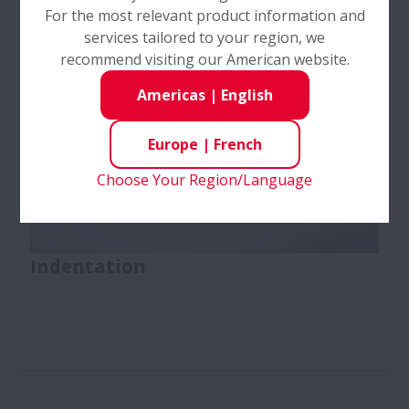
For the most relevant product information and
services tailored to your region, we
recommend visiting our American website.
Americas
|
English
Europe
|
French
Choose Your Region/Language
Indentation
Lorsque des débris tels que des petites particules
métalliques sont incrustés dans la zone de contact
du roulement, des indentations apparaissent à la
surface du chemin de roulement ou des billes.