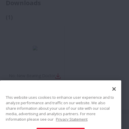
Downloads
(
1
)
No:
New Bearing Doctor -
Maintenance of Bearings
(Version anglaise)
This website uses cookies to enhance user experience and to
analyze performance and traffic on our website. We also
share information about your use of our site with our social
media, advertising and analytics partners. For more
Suivez nous
information please see our
Privacy Statement