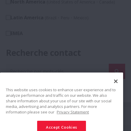
North America
(United States of America・Canada)
Latin America
(Brazil・Peru・Mexico)
EMEA
Recherche contact
Recherche par mots-clés ou sélection dans la liste
This website uses cookies to enhance user experience and to
analyze performance and traffic on our website. We also
share information about your use of our site with our social
media, advertising and analytics partners. For more
Suivez nous
information please see our
Privacy Statement
Partager
Accept Cookies