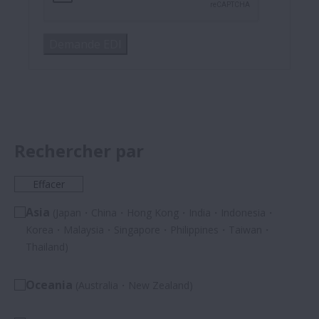
Demande EDI
Rechercher par
Effacer
Asia
(Japan・China・Hong Kong・India・Indonesia・
Korea・Malaysia・Singapore・Philippines・Taiwan・
Thailand)
Oceania
(Australia・New Zealand)