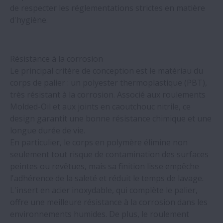
Approvisionnement en solutions de
de respecter les réglementations strictes en matière
mouvement linéaire auprès des sites de
d'hygiène.
production NSK dans le monde : les
avantages d'une implantation
internationale
Résistance à la corrosion
Le principal critère de conception est le matériau du
Les guidages linéaires à rouleaux NSK
corps de palier : un polyester thermoplastique (PBT),
simplifient le soudage des mâts
très résistant à la corrosion. Associé aux roulements
d'éoliennes
Molded-Oil et aux joints en caoutchouc nitrile, ce
design garantit une bonne résistance chimique et une
longue durée de vie.
Une usine de recyclage du verre réalise
En particulier, le corps en polymère élimine non
des économies grâce à une formation et à
seulement tout risque de contamination des surfaces
des outils de montage des roulements
peintes ou revêtues, mais sa finition lisse empêche
adaptés
l'adhérence de la saleté et réduit le temps de lavage.
L'insert en acier inoxydable, qui complète le palier,
Le démonstrateur de MCA est équipé d'un
offre une meilleure résistance à la corrosion dans les
actionneur linéaire Monocarrier NSK
environnements humides. De plus, le roulement