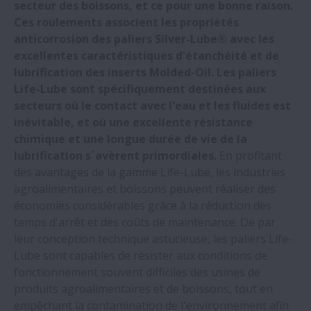
secteur des boissons, et ce pour une bonne raison.
NSK réduit les défauts de quadrant des
Ces roulements associent les propriétés
machines-outils lors de l'interpolation
anticorrosion des paliers Silver-Lube® avec les
circulaire
excellentes caractéristiques d'étanchéité et de
lubrification des inserts Molded-Oil. Les paliers
NSK wins two Toyota supplier awards
Life-Lube sont spécifiquement destinées aux
secteurs où le contact avec l'eau et les fluides est
inévitable, et où une excellente résistance
Une usine automobile économise
chimique et une longue durée de vie de la
annuellement 577 000 € en optant pour
lubrification s´avèrent primordiales.
En profitant
des guidages linéaires NSK
des avantages de la gamme Life-Lube, les industries
agroalimentaires et boissons peuvent réaliser des
Les cinq sites de production européens de
économies considérables grâce à la réduction des
NSK s'approvisionnent en électricité verte
temps d'arrêt et des coûts de maintenance. De par
leur conception technique astucieuse, les paliers Life-
Lube sont capables de résister aux conditions de
Roulements miniature de précision pour
fonctionnement souvent difficiles des usines de
fraises de dentiste
produits agroalimentaires et de boissons, tout en
empêchant la contamination de l'environnement afin