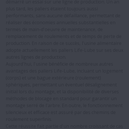
démarré un essai sur une ligne de production. Un an
plus tard, les paliers étaient toujours aussi
Réduction de coûts de maintenance d'une
performants, sans aucune défaillance, permettant de
station de lavage automobile en passant
réaliser des économies annuelles substantielles en
à des roulements NSK Molded-Oil
termes de main-d'oeuvre de maintenance, de
remplacement de roulements et de temps de perte de
production. En raison de ce succès, l'usine alimentaire
NSK, le moteur de NWG
adopte actuellement les paliers Life-Lube sur ses deux
autres lignes de production.
Réduction des coûts dans les usines
Aujourd'hui, l'usine bénéficie de nombreux autres
agroalimentaires grâce aux paliers Life-
avantages des paliers Life-Lube, incluant un logement
Lube de NSK
(corps) et une bague extérieure (roulement)
sphériques, permettant un éventuel désalignement
Mise en oeuvre efficace d'une protection
initial lors du montage, et la disponibilité de diverses
fiable contre les tremblements de terre :
méthodes de blocage en standard pour garantir un
des vis à billes pour amortir les bâtiments
montage serré de l'arbre. En outre, le fonctionnement
et les ponts
silencieux et efficace est assuré par des chemins de
roulement superfinis.
Cette réussite fait partie d'un nombre croissant de cas
Un fabricant de machines-outils bénéficie