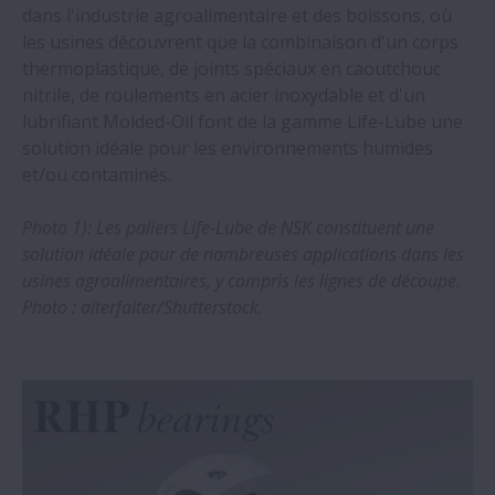
dans l'industrie agroalimentaire et des boissons, où
des solutions de contrôle de mouvement
les usines découvrent que la combinaison d'un corps
de NSK
thermoplastique, de joints spéciaux en caoutchouc
nitrile, de roulements en acier inoxydable et d'un
Des équipements de diagnostic et de
lubrifiant Molded-Oil font de la gamme Life-Lube une
laboratoire plus performants grâce aux
solution idéale pour les environnements humides
systèmes à mouvement linéaire NSK
et/ou contaminés.
Photo 1): Les paliers Life-Lube de NSK constituent une
Roulements à rouleaux sphériques NSK :
solution idéale pour de nombreuses applications dans les
les industries lourdes ont tout à y gagner
usines agroalimentaires, y compris les lignes de découpe.
Photo : alterfalter/Shutterstock.
Gains de compétitivité avec les
roulements à rouleaux sphériques NSK
série TL
Les roulements à rouleaux sphériques
Super-TF de NSK offrent une longue durée
de vie dans les environnements