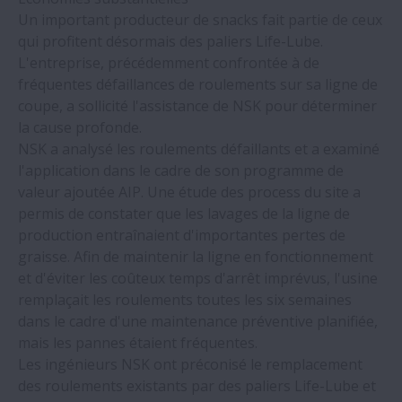
augmentent les performances
Un important producteur de snacks fait partie de ceux
qui profitent désormais des paliers Life-Lube.
L'entreprise, précédemment confrontée à de
Nouvel entraînement pour moteurs
fréquentes défaillances de roulements sur sa ligne de
Mégatorque renforçant sécurité et
coupe, a sollicité l'assistance de NSK pour déterminer
ergonomie
la cause profonde.
NSK a analysé les roulements défaillants et a examiné
Industrie minière - Grace à son
l'application dans le cadre de son programme de
innovation, NSK est venu à bout d´un défi
valeur ajoutée AIP. Une étude des process du site a
de longue date
permis de constater que les lavages de la ligne de
production entraînaient d'importantes pertes de
Coulée continue, les défis relevés grâce
graisse. Afin de maintenir la ligne en fonctionnement
aux roulements à rouleaux sphériques
et d'éviter les coûteux temps d'arrêt imprévus, l'usine
NSK SWR
remplaçait les roulements toutes les six semaines
dans le cadre d'une maintenance préventive planifiée,
mais les pannes étaient fréquentes.
Module de formation en ligne portant sur
Les ingénieurs NSK ont préconisé le remplacement
la coulée continue désormais disponible à
des roulements existants par des paliers Life-Lube et
l´Académie NSK