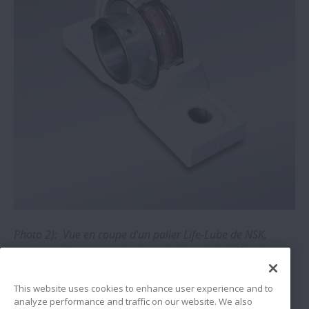
contaminés
Longévité accrue avec les guidages
linéaires NSK série DH/DS
Une aciérie économise près de 70 000 €
grâce aux roulements à rouleaux
sphériques de NSK
NSK démontre ses compétences en
matière de positionnement ultra-fin.
Photo 2): Vue en coupe d'un palier Life-Lube de NSK,
Une aciérie réalise d´importantes
montrant l'insert en acier inoxydable et la lubrification
économies en investissant dans des
Molded-Oil. Photo : NSK.
roulements NSKHPS
This website uses cookies to enhance user experience and to
analyze performance and traffic on our website. We also