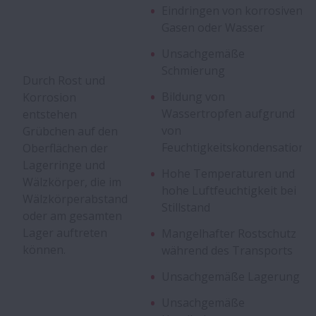
Eindringen von korrosiven
Abblätterungen
Gasen oder Wasser
Unsachgemäße
Aufrauung
Schmierung
Durch Rost und
Riefenbildung
Bildung von
Korrosion
Wassertropfen aufgrund
entstehen
von
Grübchen auf den
Anschmierungen
Feuchtigkeitskondensation
Oberflächen der
Lagerringe und
Hohe Temperaturen und
Brüche
Wälzkörper, die im
hohe Luftfeuchtigkeit bei
Wälzkörperabstand
Stillstand
oder am gesamten
Cracks
Lager auftreten
Mangelhafter Rostschutz
können.
während des Transports
Käfigschäden
Unsachgemäße Lagerung
Eindrücke
Unsachgemäße