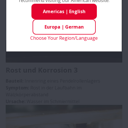
recommend visiting our American website.
Americas
|
English
Europa
|
German
Choose Your Region/Language
Rost und Korrosion 3
Bauteil:
Innenring eines Pendelrollenlagers
Symptom:
Rost in der Laufbahn im
Wälzkörperabstand
Ursache:
Wasser im Schmiermittel