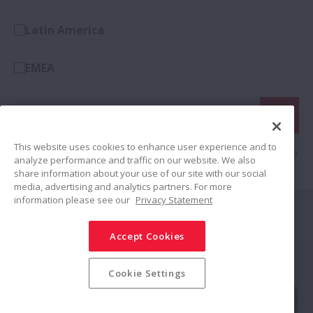
Latin America
EMEA
This website uses cookies to enhance user experience and to
Suchen nach Schlüsselwörtern oder Auswahl aus Liste
analyze performance and traffic on our website. We also
share information about your use of our site with our social
media, advertising and analytics partners. For more
information please see our
Privacy Statement
Folgen Sie uns auf
Accept Cookies
Teilen
Social-Media-Richtlinie
Markenzeichen
Nutzungsbedingungen
Cookie Settings
Informationssicherheitsrichtlinie
Datenschutzerklärung
Modern Slavery Statement
Seitenverzeichnis
© NSK Ltd. 2025