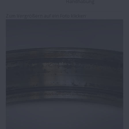
Handhabung
Pitting
Zum Vergrößern auf ein Foto klicken
Verschleiß
Passungsrost
Stillstandsmarkierungen
Kriechen der Lagerringe
Blockieren
Elektrokorrosion
Rost und Korrosion