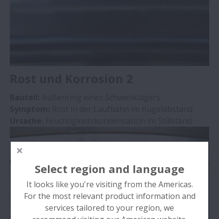
Rost und Korrosion 2
Bauteil:
Außenring eines Schwenklagers
Symptom:
Rost in der Laufbahn im Kugelabstand
Ursache:
Feuchtigkeitskondensation im Stillstand
Select region and language
It looks like you're visiting from the Americas.
For the most relevant product information and
services tailored to your region, we