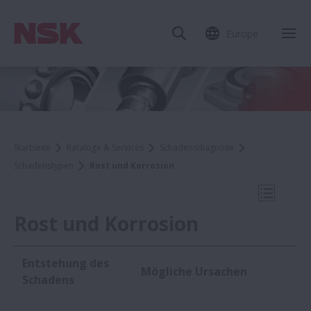
Europe
Mob
Startseite
Kataloge & Services
Schadensdiagnose
Schadenstypen
Rost und Korrosion
Mobile N
Rost und Korrosion
Entstehung des
Mögliche Ursachen
Schadenstypen
Schadens​