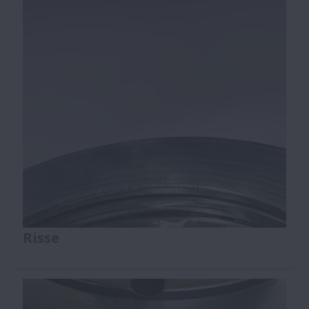
Auftretens
Lauffläche (Laufbahn/Kugel/Rolle)
Gleitfläche (Rollenende, Bord, Bund, Käfig)
Außenfläche
Bauteil (Ring, Kugel, Rolle, Käfig)
Gesamtes Lager
Risse
In der Oberfläche des Lagers sind feine Risse
entstanden. Bei fortgesetztem Betrieb entstehen
größere Risse oder Brüche.