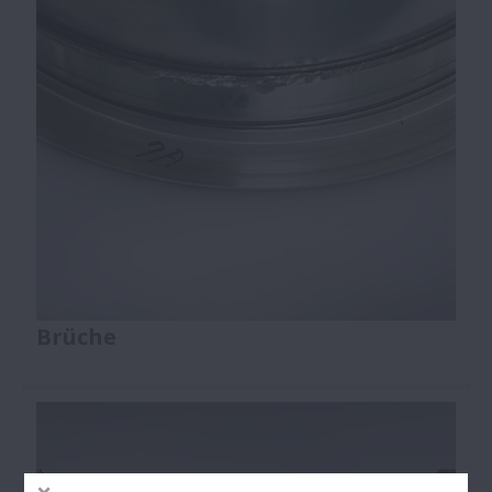
Brüche
Durch übermäßige Belastung oder Stöße kann es
zu Brüchen kommen. Diese Belastungen werden
überwiegend punktuell eingeleitet und bewirken
kleinste Ausbrüche, die dann zum Bruch führen.