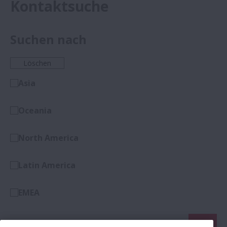
Kontaktsuche
Suchen nach
Löschen
Asia
Oceania
North America
Latin America
EMEA