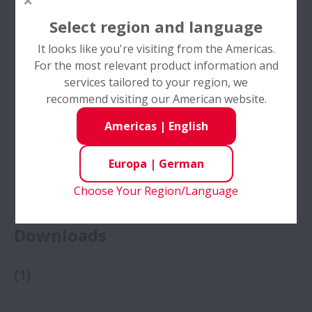
Select region and language
It looks like you're visiting from the Americas.
For the most relevant product information and
services tailored to your region, we
recommend visiting our American website.
Americas
|
English
Europa
|
German
Käfigschäden
Choose Your Region/Language
Zu Käfigschäden zählen: Verformung des Käfigs,
Downloads
Bruch und Verschleiß, Bruch der Käfigstege,
Verformung der Käfigscheiben, Verschleiß der
Käfigtaschen, Verschleiß der Führungsfläche
(
1
)