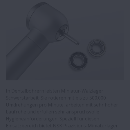
Miniatur-Kugelgewindetriebe für die
Halbleiterfertigung
Stahlwerk spart pro Jahr rund 292.000 €
mit Gehäuselagern von NSK
Hersteller von Abkantpressen setzt auf
Schwerlast-Kugelgewindetriebe von NSK
Self-Lube®-Wälzlager: Langlebig unter
widrigen Bedingungen
In Dentalbohrern leisten Miniatur-Wälzlager
Schwerstarbeit. Sie rotieren mit bis zu 500.000
Monocarrier-Lineareinheiten in Geräten
Umdrehungen pro Minute, arbeiten mit sehr hoher
der medizinischen Laboranalytik
Laufruhe und erfüllen sehr anspruchsvolle
Hygieneanforderungen. Speziell für diesen
NSK reduziert Überschwinger bei
Einsatzbereich bietet NSK Präzisions-Miniaturlager