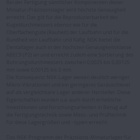
mehr – dank NSK-Schulung
Bei der Fertigung sämtlicher Komponenten dieser
Miniatur-Präzisionslager wird höchste Genauigkeit
erreicht. Das gilt für die Reproduzierbarkeit des
RA-Rollenführungen von NSK in der Cube
Kugeldurchmessers ebenso wie für die
350 von Tschudin
Oberflächengüte (Rauheit) der Laufbahn und für die
Rundheit von Laufbahn und Käfig. NSK bietet die
NSK-Wälzlager mit
Dentallager auch in der höchsten Genauigkeitsklasse
Dreifachlippendichtung in
ABEC9 (P2) an und erreicht zudem eine Sortierung des
Gemüseverarbeitungsanlagen
Bohrungsdurchmessers zwischen 0,0025 bis 0,00125
mm sowie 0,00125 bis 0 mm.
Die Konsequenz: NSK-Lager weisen deutlich weniger
NSK-Linearführungen bringen
Mikro-Vibrationen und ein geringeres Geräuschlevel
Geschwindigkeit und Präzision in die
auf als vergleichbare Lager anderer Hersteller. Diese
Halbleiterfertigung
Eigenschaften wurden u.a. auch durch erhebliche
Investitionen und Forschungsarbeiten in Bezug auf
IMSA stellt neue Tieflochbohrmaschine
die Fertigungstechnik sowie Mess- und Prüftechnik
mit DIN-Kugelgewindetrieben von NSK
für diese Lagergrößen und –typen erreicht.
vor
Das NSK-Programm der Präzisions-Miniaturlager für