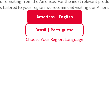
you're visiting from the Americas. For the most relevant prod
s tailored to your region, we recommend visiting our Ameri
Americas
|
English
Brasil
|
Portuguese
o
Choose Your Region/Language
de produtos
e
(
2
)