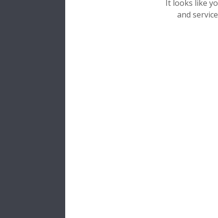
NSK.
It looks like 
and service
Serviç
Gama 
Literatur