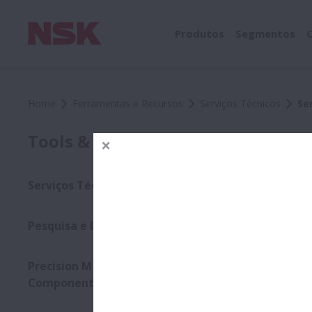
Produtos
Segmentos
Home
Ferramentas e Recursos
Serviços Técnicos
Se
Serv
Tools & Resources
Maximizando 
Serviços Técnicos
Para os rol
fabricação d
Pesquisa e Desenvolvimento
antes de os 
Seja instig
de danos pr
Precision Machine
Ou seja, ad
Components
BENEFÍCIO