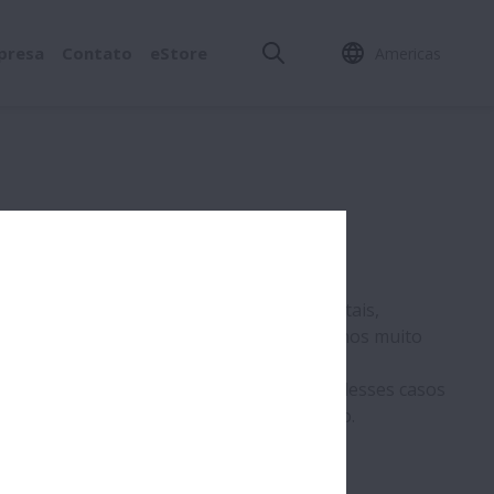
presa
Contato
eStore
Americas
mento
ntos nas operações de fabricação de metais,
eracionais geralmente leva ao início de danos muito
ais de fadiga (metal com metal), muitos desses casos
to de contingência pode ser implementado.
útil viável desses ativos de rolamento.