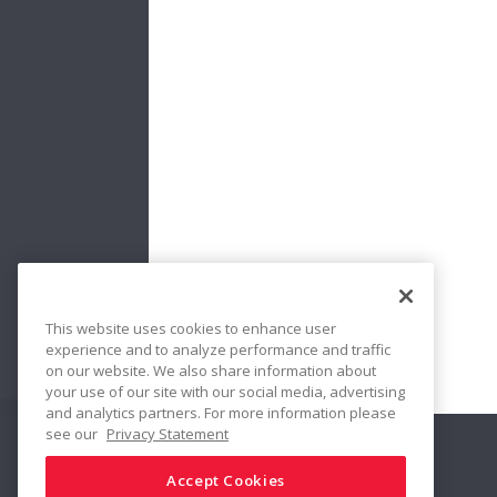
Reconditioni
(
2 MB
)
This website uses cookies to enhance user
experience and to analyze performance and traffic
on our website. We also share information about
your use of our site with our social media, advertising
and analytics partners. For more information please
see our
Privacy Statement
Siga-nos
Compartilhar
Accept Cookies