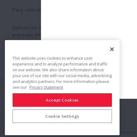
E-mail: mar
Pare com rolamentos falsos
Contato do 
Aplicativo de rolamentos de
precisão (NSK Verify)
Aviso de Re
de links par
This website uses cookies to enhance user
experience and to analyze performance and traffic
on our website. We also share information about
your use of our site with our social media, advertising
and analytics partners. For more information please
see our
Privacy Statement
Siga-nos
Compartilhar
Accept Cookies
Cookie Settings
Política de Mídias Sociais
Marcas Registradas
Termos & Condições