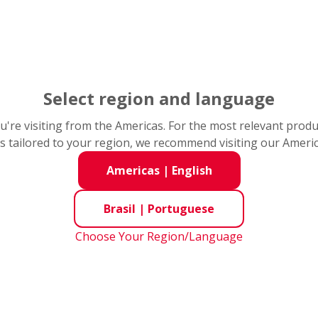
kies
Select region and language
so de Privacidade para
you're visiting from the Americas. For the most relevant prod
s tailored to your region, we recommend visiting our Ameri
viso Legal
Americas
|
English
Brasil
|
Portuguese
 pelo conteúdo do site na Internet:
Choose Your Region/Language
LTDA.
 João Batista Fitipaldi, nº 66 - Vila Maluf, Suzano, São Paulo
12092708