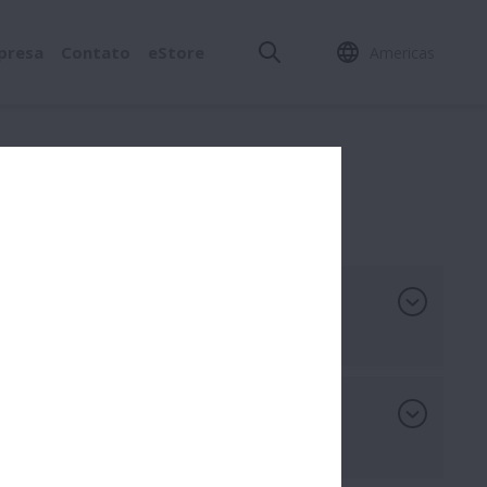
presa
Contato
eStore
Americas
ade