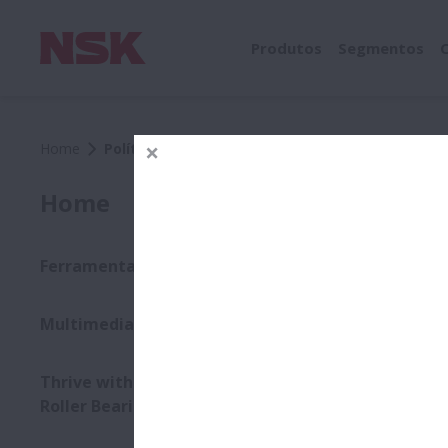
Produtos
Segmentos
Home
Política de Privacidade
Imp
Home
Ferramentas técnicas
Ise
Multimedia
Pol
Thrive with 425: Spherical
Roller Bearings