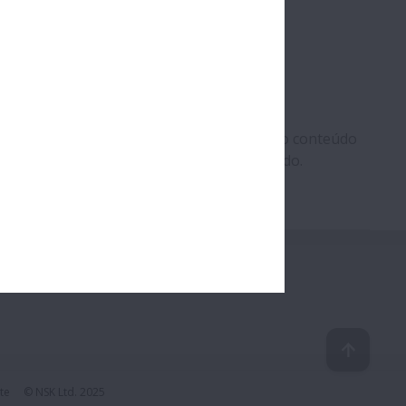
conteúdo, não nos responsabilizamos pelo conteúdo
s responsáveis pelo conteúdo disponibilizado.
te
© NSK Ltd. 2025