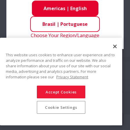
Americas
|
English
Automotivo
Rolamentos de Rolos
Brasil
|
Portuguese
Rolamentos
Choose Your Region/Language
Unidades Montadas
Manuseio de rolamentos
This website uses cookies to enhance user experience and to
analyze performance and traffic on our website. We also
Siga-nos
Controle de Movimento Linear
share information about your use of our site with our social
media, advertising and analytics partners. For more
Compartilhar
information please see our
Privacy Statement
Indústrias
Política de Mídias Sociais
Marcas Registradas
Termos & Condições
Accept Cookies
Política de Segurança da Informação
Política de Privacidade
Insights técnicos
Mapa do Site
© NSK Ltd. 2025
Cookie Settings
Artigos técnicos