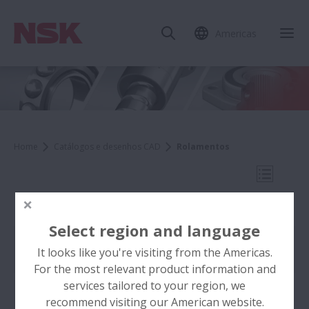
Americas
Fec
Home
Catálogos e desenhos CAD
Rolamentos
Abrir N
Rolamentos
Select region and language
Literatura de Rolamentos
It looks like you're visiting from the Americas.
Catálogos e desenhos CAD
For the most relevant product information and
services tailored to your region, we
Rolamentos de Esferas
recommend visiting our American website.
Companhia