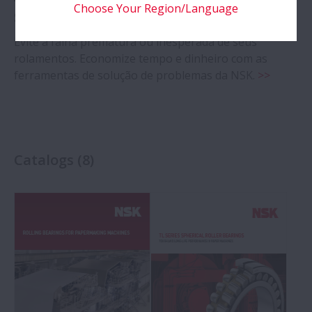
Choose Your Region/Language
Solução de problemas
Evite a falha prematura ou inesperada de seus
rolamentos. Economize tempo e dinheiro com as
ferramentas de solução de problemas da NSK.
>>
Catalogs
(
8
)