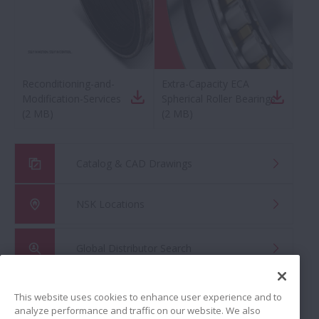
Reconditioning-and-
Extra-Capacity ECA
Modification-Services
Spherical Roller Bearings
(
2 MB
)
(
2 MB
)
Catalog & CAD Drawings
NSK Locations
Global Distributor Search
This website uses cookies to enhance user experience and to
analyze performance and traffic on our website. We also