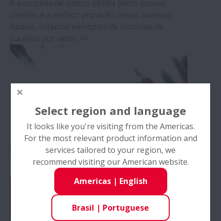
A economia de custos obtida pelos nossos
clientes é a melhor prova do nosso sucesso.
Abaixo, listamos exemplos de histórias de
sucesso por setor.
>>
Select region and language
It looks like you're visiting from the Americas.
For the most relevant product information and
services tailored to your region, we
recommend visiting our American website.
Americas
|
English
Brasil
|
Portuguese