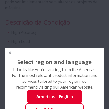
pode ser implementado sem alterar os projetos da
máquina.
Descrição da Condição
High Accuracy
High Load
High Speed
High Temperature
Select region and language
Low Noise
It looks like you're visiting from the Americas.
For the most relevant product information and
Indústrias
services tailored to your region, we
recommend visiting our American website.
Máquinas-ferramentas
Americas
|
English
Aço e Metais