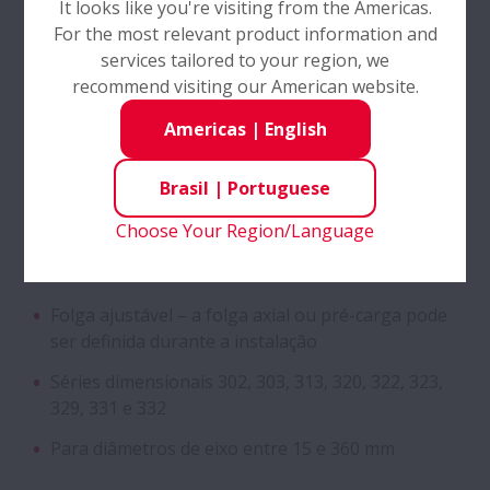
It looks like you're visiting from the Americas.
Rolamento separável composto por um copo (anel
For the most relevant product information and
externo) e um cone (anel interno com conjunto de
services tailored to your region, we
rolos/gaiola)
recommend visiting our American website.
Projeto interno otimizado, com maior quantidade
Americas
|
English
de rolos e rolos de maior tamanho
Gaiola de aço estampado de alta precisão e alta
Brasil
|
Portuguese
resistência
Choose Your Region/Language
Disponível com ângulos de contato normal, médio
e acentuado
Folga ajustável – a folga axial ou pré-carga pode
ser definida durante a instalação
Séries dimensionais 302, 303, 313, 320, 322, 323,
329, 331 e 332
Para diâmetros de eixo entre 15 e 360 mm