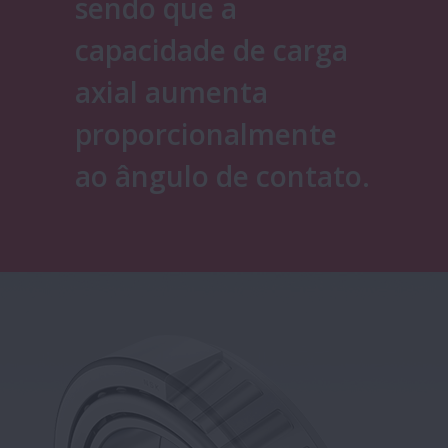
sendo que a
capacidade de carga
axial aumenta
proporcionalmente
ao ângulo de contato.