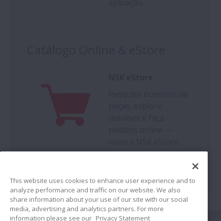
aplicação.
Catálogo Online & eStore
NSK eStore
Pesquise números de
peças, explore
detalhes e faça
pedidos online —
visite a NSK eStore.
This website uses cookies to enhance user experience and to
analyze performance and traffic on our website. We also
share information about your use of our site with our social
media, advertising and analytics partners. For more
information please see our
Privacy Statement