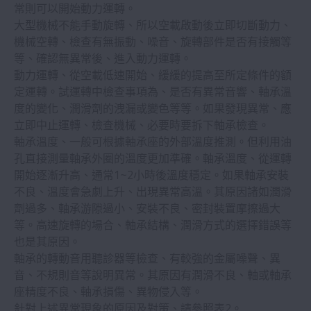
常則可以開始動力運轉。
大型機械不能手動旋轉、所以空載啟動後立即切斷動力、
CAD 數據
機械空轉、檢查有無振動、噪音、旋轉部件是否有接觸等
等、確認無異常後、進入動力運轉。
動力運轉、從空載低速開始、緩緩的提高至所定條件的額
技術計算
定運轉。試運轉中檢查事項為、是否有異常音響、軸承溫
度的變化、潤滑劑的洩漏或變色等等。如果發現異常、應
軸承故障排除 (Bearing Doctor)
立即中止運轉、檢查機械、必要時要拆下軸承檢查。
軸承溫度、一般可根據軸承座的外部溫度推測。但利用油
精密軸承應用 (NSK Verify)
孔直接測量軸承外圈的溫度更加準確。軸承溫度、從運轉
開始逐漸升高、通常1~2小時後溫度穩定。如果軸承安裝
不良、溫度會急劇上升、出現異常高溫。其原因諸如潤滑
維修保養
劑過多、軸承游隙過小、安裝不良、密封裝置摩擦過大
擴大
等。高速旋轉的場合、軸承結構、潤滑方式的選擇錯誤等
1.使用注意事項
也是其原因。
軸承的轉動音用聽診器等檢查、有較強的金屬噪聲、異
2.安裝
音、不規則音等說明異常。其原因有潤滑不良、軸或軸承
座精度不良、軸承損傷、異物侵入等。
3.運轉檢查
針對上述異常現象的原因及對策、請參照表2。