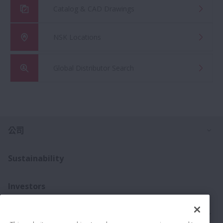
Catalog & CAD Drawings
NSK Locations
Global Distributor Search
打
公司
Sustainability
Investors
打
聯絡我們