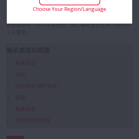
軸承的ABC
註
: (1) 中大型圓柱滾子軸承球軸承、脂潤滑時、特別是冬
Choose Your Region/Language
天、低溫等環境條件下、會有碾軋音的問題。一般、即使
發生碾軋音、軸承的溫度也不會上升、不影響疲勞壽命、
技術手冊
潤滑脂壽命、可以正常使用。擔心碾軋音發生時、請與Ｎ
ＳＫ聯繫。
研究及開發
擴大
軸承處理和維護
軸承處理
安裝
操作檢查/運行測試
拆裝
軸承檢查
定期維護和檢查