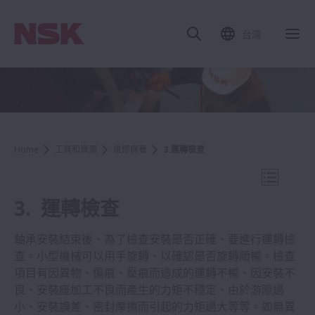
台灣
關
Home
工具和資源
維修保養
3.運轉檢查
打開導航
3. 運轉檢查
軸承安裝結束後、為了檢查安裝是否正確、要進行運轉檢
查。小型機械可以用手旋轉、以確認是否旋轉順暢。檢查
工具和資源
項目有因異物、傷痕、壓痕而造成的運轉不暢、因安裝不
良、安裝座加工不良而產生的力矩不穩定、由於游隙過
小、安裝誤差、密封摩擦而引起的力矩過大等等。如無異
軸承搜尋 (NSK 在線型錄)