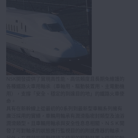
工具機
造紙機械
汽車
射出成型機
NSK開發提供了實現高性能、高信賴度且長期免維護的
各種鐵路火車用軸承（車軸用、驅動裝置用、主電動機
礦山機械、工程機械
用），支撐「安全、穩定的到達目的地」的鐵路火車使
命。
風力發電機
具有在新幹線上從最初的0系列到最新型車輛系列擁有
廣泛採用的實績，車輛用軸承有潤滑脂密封類型及油浴
潤滑類型。且車輛用軸承與安全性息息相關、ＮＳＫ開
鐵路火車
發了可對軸承的狀態進行監視目的的附感應器的軸承。