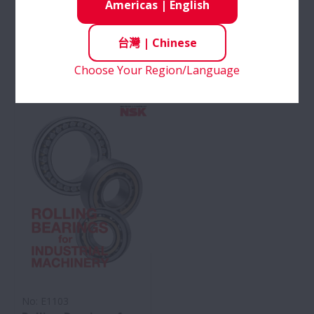
Rolling Bearings for
Rolling Bearings for
Americas
|
English
Industrial Machinery:
Industrial Machinery:
pp. C004-C045 (Deep
pp. C124-C157
台灣
|
Chinese
Groove Ball Bearings)
(Cylindrical Roller
Choose Your Region/Language
(299 MB)
Bearings)
(299 MB)
No: E1103