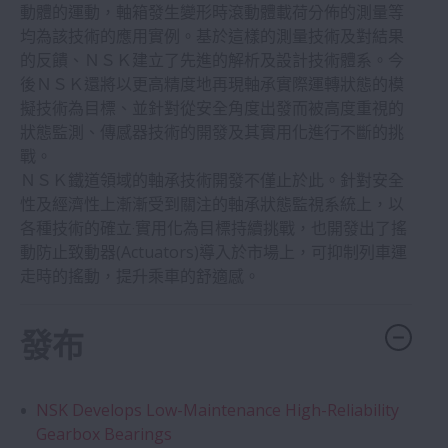
動體的運動，軸箱發生變形時滾動體載荷分佈的測量等
均為該技術的應用實例。基於這樣的測量技術及對結果
的反饋、ＮＳＫ建立了先進的解析及設計技術體系。今
後ＮＳＫ還將以更高精度地再現軸承實際運轉狀態的模
擬技術為目標、並針對從安全角度出發而被高度重視的
狀態監測、傳感器技術的開發及其實用化進行不斷的挑
戰。
ＮＳＫ鐵道領域的軸承技術開發不僅止於此。針對安全
性及經濟性上漸漸受到關注的軸承狀態監視系統上，以
各種技術的確立‧實用化為目標持續挑戰，也開發出了搖
動防止致動器(Actuators)導入於市場上，可抑制列車運
走時的搖動，提升乘車的舒適感。
發布
NSK Develops Low-Maintenance High-Reliability
Gearbox Bearings