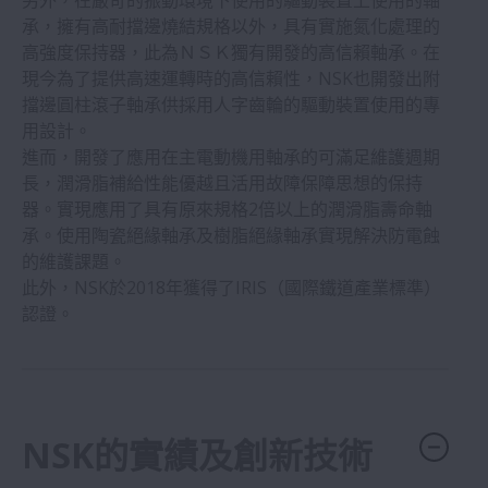
另外，在嚴苛的振動環境下使用的驅動裝置上使用的軸
泵及壓縮機
承，擁有高耐擋邊燒結規格以外，具有實施氮化處理的
高強度保持器，此為ＮＳＫ獨有開發的高信賴軸承。在
農業機械
現今為了提供高速運轉時的高信賴性，NSK也開發出附
擋邊圓柱滾子軸承供採用人字齒輪的驅動裝置使用的專
用設計。
產業用馬達
進而，開發了應用在主電動機用軸承的可滿足維護週期
長，潤滑脂補給性能優越且活用故障保障思想的保持
齒輪裝置(變速箱)
器。實現應用了具有原來規格2倍以上的潤滑脂壽命軸
承。使用陶瓷絕緣軸承及樹脂絕緣軸承實現解決防電蝕
的維護課題。
食品設備
此外，NSK於2018年獲得了IRIS（國際鐵道產業標準）
認證。
醫療設備
摩托車
NSK的實績及創新技術
辦公設備