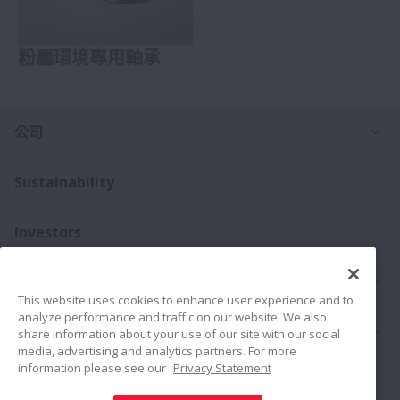
粉塵環境專用軸承
打
公司
Sustainability
Investors
打
聯絡我們
This website uses cookies to enhance user experience and to
analyze performance and traffic on our website. We also
打
產品介紹
share information about your use of our site with our social
media, advertising and analytics partners. For more
information please see our
Privacy Statement
Connect
Share