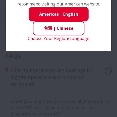
recommend visiting our American website.
滑劑墊片潤滑並保持在保持架中，使用壽命長。
應用實例
Americas
|
English
爐內輸送裝置
高溫薄膜生產設備t
台灣
|
Chinese
Choose Your Region/Language
FAQs
What temperatures can bearings for
high-temperature environments
withstand?
Bearings with grease can be used at temperatures
up to 230°C while SJ bearings can be used at
temperatures up to 400°C.