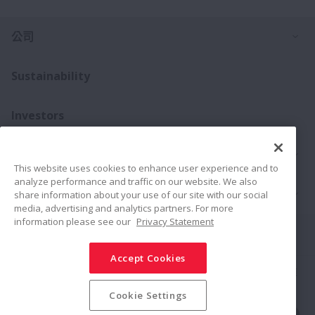
打
公司
Sustainability
Investors
打
聯絡我們
This website uses cookies to enhance user experience and to
analyze performance and traffic on our website. We also
打
產品介紹
share information about your use of our site with our social
media, advertising and analytics partners. For more
information please see our
Privacy Statement
Connect
Share
Accept Cookies
社群媒體政策
商標
條款與條件
NSK集團資安基本方針
隱私權政策
網站地圖
Cookie Settings
© NSK Ltd. 2026