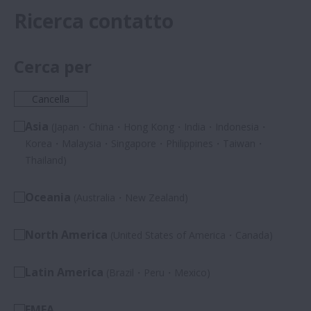
Ricerca contatto
le specifiche di ogni cliente.
Cerca per
Cancella
Asia
(Japan・China・Hong Kong・India・Indonesia・
Korea・Malaysia・Singapore・Philippines・Taiwan・
Thailand)
Oceania
(Australia・New Zealand)
North America
(United States of America・Canada)
Latin America
(Brazil・Peru・Mexico)
EMEA