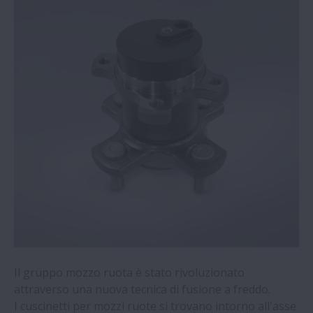
Cuscinetti per Cambi Automatici, Disco
per Frizione, Frizione Unidirezionale
Cuscinetti per Mozzo Ruota
Cuscinetti per Accessori e Cuscinetti del
Motore
Nuovo Piantone Telescopico ed Inclinabile
ad Azionamento Elettrico
Servosterzo Elettrico
Il gruppo mozzo ruota è stato rivoluzionato
attraverso una nuova tecnica di fusione a freddo.
I cuscinetti per mozzi ruote si trovano intorno all'asse