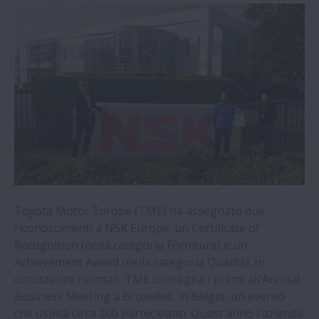
Grandi prestazioni con le piccole viti a
ricircolazione di sfere | NSK
I supporti Self-Lube® di NSK offrono un
risparmio di €292.136 | NSK
Azienda specializzata in presse piegatrici
sceglie le viti NSK | NSK
Supporti Self-Lube® NSK: affidabilità in
condizioni gravose | NSK
Toyota Motor Europe (TME) ha assegnato due
riconoscimenti a NSK Europe: un Certificate of
Recognition (nella categoria Forniture) e un
Unità Monocarrier di NSK nei laboratori
Achievement Award (nella
categoria Qualità). In
medici
circostanze normali, TME consegna i premi all'Annual
Business
Meeting a Bruxelles, in Belgio, un evento
NSK riduce gli errori d’interpolazione nelle
che ospita circa 200 partecipanti. Quest'anno l'azienda