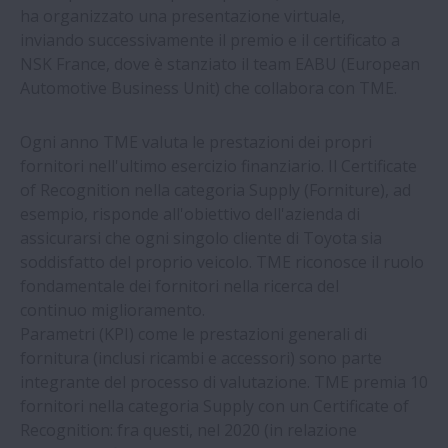
macchine utensili
ha organizzato una presentazione virtuale,
inviando successivamente il premio e il certificato a
NSK vince due premi per i fornitori di
NSK France, dove è stanziato il team
EABU (European
Toyota | NSK
Automotive Business Unit) che collabora con TME.
Ogni anno TME valuta le prestazioni dei propri
Fabbrica di autoveicoli passa alle guide
fornitori nell'ultimo esercizio finanziario. Il Certificate
lineari NSK | NSK
of Recognition nella categoria Supply (Forniture), ad
esempio, risponde all'obiettivo dell'azienda di
Le cinque fabbriche europee di NSK usano
assicurarsi che ogni singolo cliente di Toyota sia
energia verde
soddisfatto del proprio veicolo. TME riconosce il ruolo
fondamentale dei fornitori nella ricerca del
NSK Cuscinetti miniaturizzati di
continuo
miglioramento.
precisione per trapani odontoiatrici
Parametri (KPI) come le prestazioni generali di
fornitura (inclusi ricambi e accessori) sono parte
integrante del processo di valutazione. TME premia 10
NSK | Fornitura soluzioni movimentazione
fornitori nella categoria Supply con un Certificate of
lineare da stabilimenti NSK
Recognition: fra questi, nel 2020 (in relazione