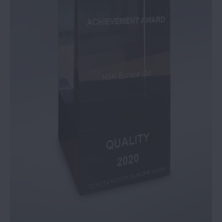
Formazione e strumenti allungano la
durata dei cuscinetti | NSK
I cuscinetti NSK con gabbia brevettata
esaltano le prestazioni | NSK
NSK | Sicurezza e usabilità al top con il
nuovo azionamento per motori
L'innovazione di NSK supera le sfide per i
cuscinetti nell'industria
Cuscinetti radiali orientabili a rulli SWR di
NSK | NSK
Disponibile il modulo di formazione online