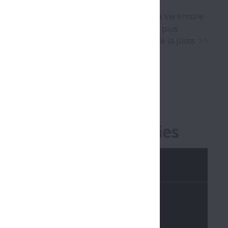
TF spécial permet d’atteindre une durée de vie encore
s de conception, pour réaliser des machines plus
. La technologie TF supprime l’écaillage de la piste.
>>
- DH Series / DH Series