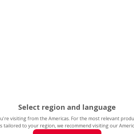
Select region and language
you're visiting from the Americas. For the most relevant prod
s tailored to your region, we recommend visiting our Ameri
: NSK K1-L Lubrication Unit f