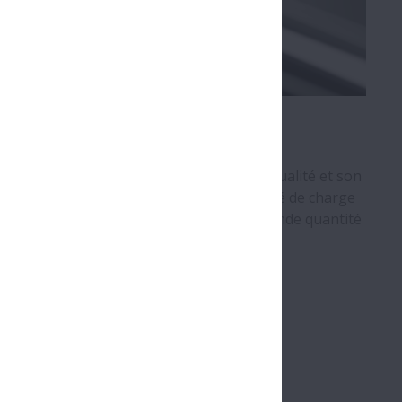
RA
 grande vitesse, haute précision, haute qualité et son
uidages à rouleaux associent une capacité de charge
 marché. La série RA est adaptée à une grande quantité
 Roller Guides