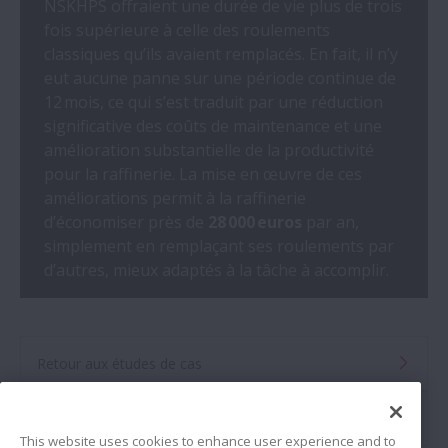
NSKHPS offraient une durée de vie plus de trois
fois supérieure à celle des roulements
classiques qu’ils avaient remplacés. En fait, il n’y
eut aucune panne sur une période continue de
12 mois, ce qui s’est traduit par une réduction
significative des coûts de maintenance et une
amélioration substantielle de la productivité
pour la raffinerie. La mise en œuvre de ces
améliorations permit à la raffinerie
d’économiser près de
28 000 euros
par an,
simplement en remplaçant ses roulements par
d’autres, mieux adaptés à la tâche à accomplir.
Retour aux études de cas
Recherche de distributeurs
This website uses cookies to enhance user experience and to