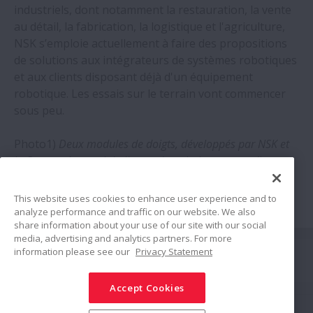
industriels, dont notamment la restauration, la vente
au détail, la fabrication, la logistique et l'agriculture,
NSK s’emploie actuellement à faire des propositions
de solutions aux intégrateurs de systèmes robotiques
et aux clients disposant déjà d'un équipement
robotique. Les essais sur le terrain vont commencer
sous peu.
Photo1)
Deux modules de doigts, développés par NSK et
le Centre aérospatial allemand, maintiennent un disque
métallique
This website uses cookies to enhance user experience and to
analyze performance and traffic on our website. We also
share information about your use of our site with our social
media, advertising and analytics partners. For more
Suivez nous
information please see our
Privacy Statement
Partager
Accept Cookies
Politique relative aux Médias Sociaux
Marques Déposéess