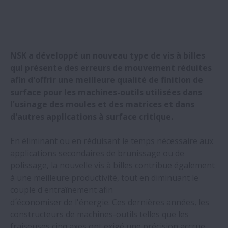
CMZ et NSK : plus de 25 ans de
collaboration technologique
Les roulements NSK préassemblés font
NSK a développé un nouveau type de vis à billes
gagner du temps et de l'argent à un
qui présente des erreurs de mouvement réduites
fabricant de cribles vibrants
afin d'offrir une meilleure qualité de finition de
surface pour les machines-outils utilisées dans
l'usinage des moules et des matrices et dans
NSK forme son personnel de production
d'autres applications à surface critique.
grâce à la réalité virtuelle
En éliminant ou en réduisant le temps nécessaire aux
Les guidages à rouleaux NSK augmentent
applications secondaires de brunissage ou de
le temps de fonctionnement des
polissage, la nouvelle vis à billes contribue également
machines de moulage par soufflage
à une meilleure productivité, tout en diminuant le
couple d'entraînement afin
Les vis à billes NSK permettent
d´économiser de l'énergie. Ces dernières années, les
d'atteindre la perfection dans le taillage
constructeurs de machines-outils telles que les
des verres
fraiseuses cinq axes ont exigé une précision accrue