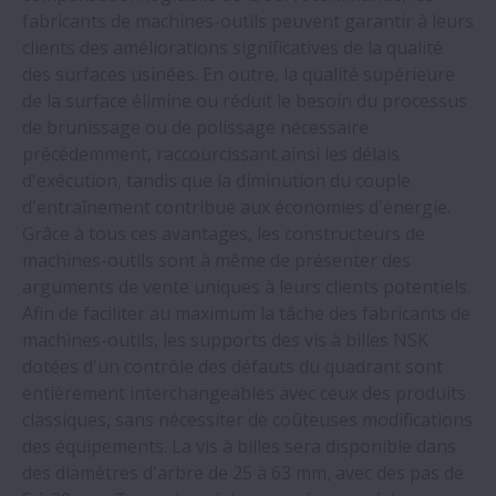
fabricants de machines-outils peuvent garantir à leurs
NSK dévoile la première gamme de
clients des améliorations significatives de la qualité
roulements au monde dotés d'une cage
des surfaces usinées. En outre, la qualité supérieure
en bioplastique
de la surface élimine ou réduit le besoin du processus
de brunissage ou de polissage nécessaire
précédemment, raccourcissant ainsi les délais
Nouvelle formation NSK Academy destiné
d'exécution, tandis que la diminution du couple
à l´industrie papetière
d'entraînement contribue aux économies d'énergie.
Grâce à tous ces avantages, les constructeurs de
Les roulements NSK font baisser les coûts
machines-outils sont à même de présenter des
de maintenance d´un convoyeur de
arguments de vente uniques à leurs clients potentiels.
chargement de navires
Afin de faciliter au maximum la tâche des fabricants de
machines-outils, les supports des vis à billes NSK
dotées d'un contrôle des défauts du quadrant sont
Les roulements NSK réduisent à néant les
entièrement interchangeables avec ceux des produits
pannes des machines de fabrication de
classiques, sans nécessiter de coûteuses modifications
sols en béton
des équipements. La vis à billes sera disponible dans
des diamètres d'arbre de 25 à 63 mm, avec des pas de
Roulements à billes NSK à haute vitesse,