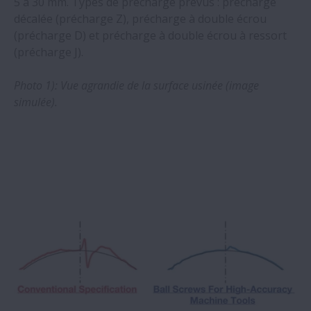
5 à 30 mm. Types de précharge prévus : précharge
longue durée de vie et manipulation aisée
décalée (précharge Z), précharge à double écrou
(précharge D) et précharge à double écrou à ressort
Guidages linéaires NSK série NH : des
(précharge J).
avantages nettement visibles dans une
application d'usinage du verre
Photo 1): Vue agrandie de la surface usinée (image
simulée).
NSK renouvelle la série A de ses moyeux
Agri Disc Hubs en lançant la gamme AS
NSK développe des roulements qui
optimisent les performances et le
rendement énergétique des moteurs
industriels
Automatisation avancée pour le moulage
par injection