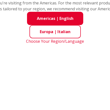
you're visiting from the Americas. For the most relevant prod
per il Montaggio dei Cuscinet
s tailored to your region, we recommend visiting our Ameri
Americas
|
English
Europa
|
Italian
Choose Your Region/Language
Politica sulla Sicurezza delle Informazioni
Politica sulla Riservatezza
Mode