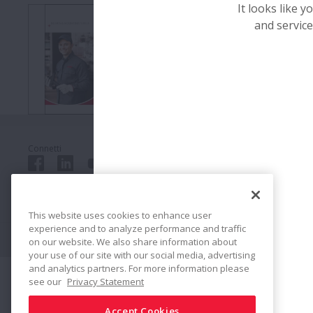
It looks like 
Strumenti 
and service
>>
Connetti
Condividi
This website uses cookies to enhance user
experience and to analyze performance and traffic
Politica sui Social Media
Marchi commerciali
Termini & Condizioni
on our website. We also share information about
your use of our site with our social media, advertising
and analytics partners. For more information please
see our
Privacy Statement
Accept Cookies