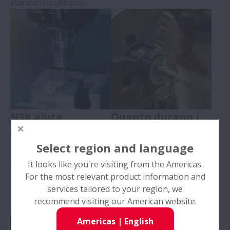
standard qualitativi.
NSK aiuta
Quanto durano i
un’azienda
cuscinetti?
Select region and language
manifatturiera a
eliminare i tempi
It looks like you're visiting from the Americas.
For the most relevant product information and
morti
services tailored to your region, we
recommend visiting our American website.
Americas
|
English