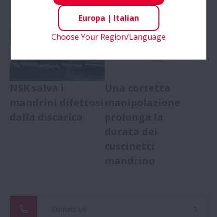
Europa
|
Italian
Choose Your Region/Language
NSK salva i
Una corretta
mandrini difettosi
manipolazione
dalla discarica
prolunga la
durata dei
cuscinetti
mandrino
Contact Us