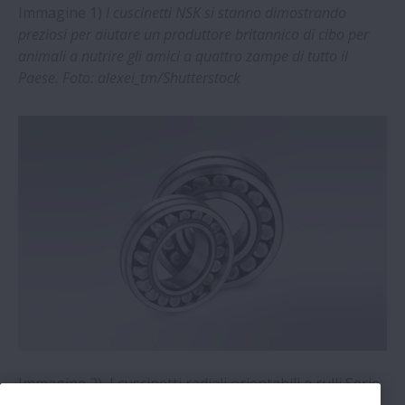
Immagine 1)
I cuscinetti NSK si stanno dimostrando
preziosi per aiutare un produttore britannico di cibo per
Supporti preassemblati customizzati |
animali a nutrire gli amici a quattro zampe di tutto il
NSK
Paese. Foto: alexei_tm/Shutterstock
Cuscinetti per macchine utensili di NSK
protagonisti a EMO 2023 | NSK
NSK scelta come CDP2022 Supplier
Engagement Leader | NSK
Benefici per presse stampaggio a
iniezione elettriche da RdS NSK| NSK
Test ultrasonici per previsioni accurate
durata dei cuscinetti| NSK
Immagine 2) I cuscinetti radiali orientabili a rulli Serie
EA di NSK offrono capacità di carico e velocità limite