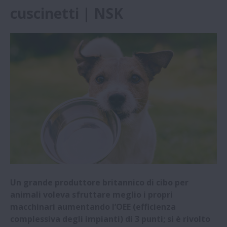
cuscinetti | NSK
I Cuscinetti di NSK portano benefici a
un’acciaieria | NSK
NSK Italia sponsorizza il team di corse
auto di UNIPA | NSK
NSK amplia il centro di Ricerca e Sviluppo
e la sede in China | NSK
NSK offre cuscinetti resistenti all’erosione
elettrica | NSK
I cuscinetti NSK portano benefici macro
Un grande produttore britannico di cibo per
nelle applicazioni micro | NSK
animali voleva sfruttare meglio i propri
macchinari aumentando l’OEE (efficienza
complessiva degli impianti) di 3 punti; si è rivolto
NSK presenta a EMO 2023 i modelli più