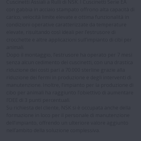
Cuscinetti Assiali a Rulli di NSK. I Cuscinetti Serie EA
Convention 2023 | NSK
con gabbia in acciaio stampato offrono alta capacità di
carico, velocità limite elevate e ottima funzionalità in
condizioni operative caratterizzate da temperature
Impianto per trafilatura acciaio risparmia
elevate, risultando così ideali per l’estrusore di
1,2 M€/Anno con NSK | NSK
crocchette e altre applicazioni sull’impianto di cibi per
animali.
NSK inclusa nel prestigioso elenco dei
Dopo il montaggio, l’estrusore ha operato per 7 mesi
“Climate Change Leader” | NSK
senza alcun cedimento dei cuscinetti, con una drastica
riduzione dei costi pari a 70.000 sterline grazie alla
NSK progetto di ricerca per installazione
riduzione dei fermi in produzione e degli interventi di
parchi eolici offshore | NSK
manutenzione. Inoltre, l’impianto per la produzione di
cibo per animali ha raggiunto l’obiettivo di aumentare
l’OEE di 3 punti percentuali.
Fabbrica di cibo per animali aumenta l’OEE
Su richiesta del cliente, NSK si è occupata anche della
grazie ai cuscinetti | NSK
formazione in loco per il personale di manutenzione
dell’impianto, offrendo un ulteriore valore aggiunto
I cuscinetti NSK parte dei software di
nell’ambito della soluzione complessiva.
progettazione e calcolo