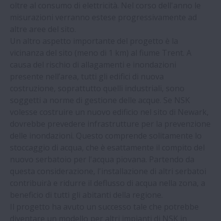
oltre al consumo di elettricità. Nel corso dell'anno le
fermi con guide NSK | NSK
misurazioni verranno estese progressivamente ad
altre aree del sito.
Cuscinetti Silver-Lube® di NSK nelle linee
Un altro aspetto importante del progetto è la
di imbottigliamento | NSK
vicinanza del sito (meno di 1 km) al fiume Trent. A
causa del rischio di allagamenti e inondazioni
presente nell’area, tutti gli edifici di nuova
Viti a ricircolazione di sfere di NSK per
costruzione, soprattutto quelli industriali, sono
macchine utensili| NSK
soggetti a norme di gestione delle acque. Se NSK
volesse costruire un nuovo edificio nel sito di Newark,
NSK presenta prima gamma di cuscinetti
dovrebbe prevedere infrastrutture per la prevenzione
al mondo con gabbia bioplastica
delle inondazioni. Questo comprende solitamente lo
stoccaggio di acqua, che è esattamente il compito del
nuovo serbatoio per l'acqua piovana. Partendo da
Nuovo corso di formazione di NSK per
questa considerazione, l'installazione di altri serbatoi
l'industria della carta | NSK
contribuirà e ridurre il deflusso di acqua nella zona, a
beneficio di tutti gli abitanti della regione.
I cuscinetti NSK riducono i costi per la
Il progetto ha avuto un successo tale che potrebbe
manutenzione | NSK
diventare un modello per altri impianti di NSK in