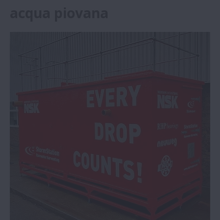
acqua piovana
La tecnologia dei robot di servizio di NSK
aiuta i sanitari | NSK
Stadler Rail sceglie tecnologie di
Condition Monitoring di B&K Vibro
I supporti Life-Lube di NSK aumentano
l'affidabilità nel lavaggio di
Innovazioni NSK per la sostenibilità
dell’industria | NSK
Costruttore di macchine imballaggio
standardizza le guide NSK | NSK
CMZ e NSK: oltre 25 anni di collaborazione