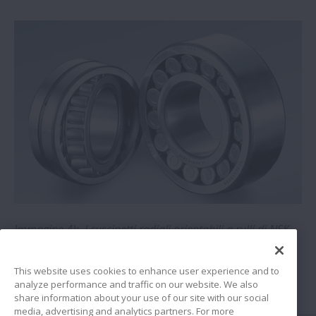
lineari NH/NS di NSK
NSK | Ottimizzazione di guide lineari
nella produzione di alimenti
NSK | Notiz | Le unità di lubrificazione di
NSK generano risparmi
Immagine 4): I cuscinetti radiali orientabili a rulli di NSK
con tecnologia TL offrono una durata doppia rispetto ai
modelli tradizionali
This website uses cookies to enhance user experience and to
analyze performance and traffic on our website. We also
share information about your use of our site with our social
media, advertising and analytics partners. For more