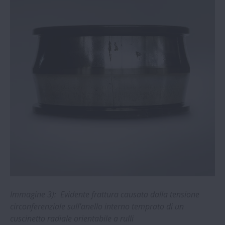
Academy
NSK | Notizie | AIP: Il miglioramento paga
NSK low-friction Hub Unit Bearings
extend EV range
NSK | Consigli per la sostituzione dei
cuscinetti per mozzi ruota
NSK | Notizie | I cuscinetti NSK resistono
a carichi urto e vibrazioni
News | NSK rende accessibile la proprietà
intellettuale per COVID-19
Immagine 3): Evidente frattura causata dalla tensione
circonferenziale sull'anello interno temprato di un
cuscinetto radiale orientabile a rulli
NSK | Durata maggiore con le guide