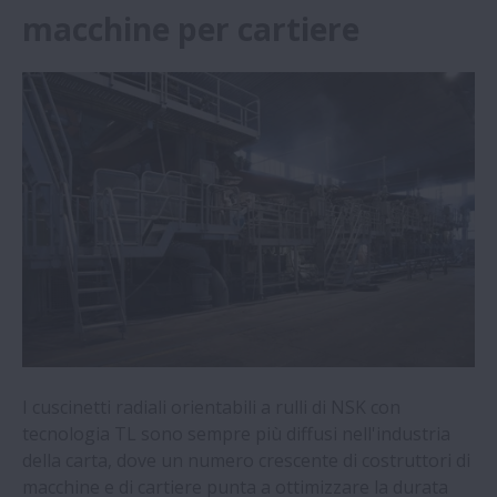
macchine per cartiere
NSK | NSK acquisisce Brüel & Kjær Vibro
Notizie | Passare ai cuscinetti NSK su una
fresatrice
NSK | NSK academy | Modulo di
formazione online Food and Beverage
Notizie| Impianto di riciclaggio risparmia
oltre 50.000€ all'anno
News | gruppo ruota ad azionamento
diretto di NSK
I cuscinetti radiali orientabili a rulli di NSK con
tecnologia TL sono sempre più diffusi nell'industria
della carta, dove un numero crescente di costruttori di
Notizie | Costruttore macchine per
macchine e di cartiere punta a ottimizzare la durata
lavorazione legno risparmia con NSK