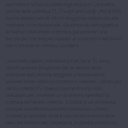
operativa e la funzionalità degli impianti. Le qualità
uniche della specifica TL (Tough and Long Life) di NSK
I cuscinetti di NSK allungano di 4,5 volte la
hanno dimostrato di offrire maggiore resistenza alla
durata della ventola di un forno per
tensione circonferenziale, riducendo di conseguenza
panificazione
le fratture dell'anello interno e garantendo una
durata più che doppia rispetto ai cuscinetti tradizionali
Nuovo whitepaper sul valore dei fornitori
con trattamento termico standard.
consolidati di prodotti aftermarket
I cuscinetti radiali orientabili a rulli Serie TL sono
specificamente progettati per le sezioni delle
News | Un impianto risparmia oltre
macchine per cartiere soggette a temperature
100.000 Euro all'anno grazie a NSK
elevate, come cilindri essiccatori e calandre, cilindri per
carta e cilindri PV. Questi cuscinetti sono stati
NSK | Viti a ricircolazione per sistemi di
sviluppati per risolvere un problema specifico: la
frenatura elettro-idraulici
frattura dell'anello interno. Si tratta di un problema
comune sui cilindri essiccatori (compresi i cilindri
NSK | Notizie | NSK garantisce un
Yankee) e calandre, dove il vapore attraversa l'asse
risparmio di quasi tre milioni di Eu
cavo del cilindro per riscaldarlo. In queste condizioni,