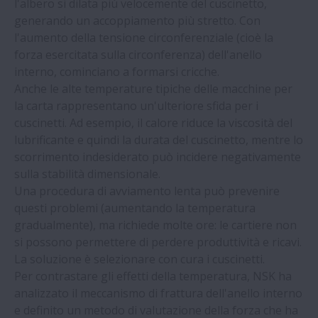
l'albero si dilata più velocemente del cuscinetto,
generando un accoppiamento più stretto. Con
Notizie | Fabbrica di bibite risparmia
l'aumento della tensione circonferenziale (cioè la
10.874 Euro all'anno con NSK
forza esercitata sulla circonferenza) dell'anello
interno, cominciano a formarsi cricche.
NSK sviluppa cuscinetti per motori di
Anche le alte temperature tipiche delle macchine per
veicoli elettrici
la carta rappresentano un'ulteriore sfida per i
cuscinetti. Ad esempio, il calore riduce la viscosità del
lubrificante e quindi la durata del cuscinetto, mentre lo
NSK | Programma di sostegno al flusso di
scorrimento indesiderato può incidere negativamente
cassa per i prodotti lineari
sulla stabilità dimensionale.
Una procedura di avviamento lenta può prevenire
NSK | L'attuatore lineare motorizzato
questi problemi (aumentando la temperatura
dimostra le capacità di NSK
gradualmente), ma richiede molte ore: le cartiere non
si possono permettere di perdere produttività e ricavi.
Notizie | Cuscinetti contraffatti:
La soluzione è selezionare con cura i cuscinetti.
conoscere i rischi
Per contrastare gli effetti della temperatura, NSK ha
analizzato il meccanismo di frattura dell'anello interno
e definito un metodo di valutazione della forza che ha
News | Latest NSK bearings suit lean