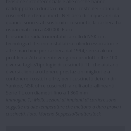
NSK | Il nuovo impianto di trattamento
tensione circonferenziale e alle cricche hanno
termico di NSK
raddoppiato la durata e ridotto il costo dei ricambi di
cuscinetti e i tempi morti. Nell'arco di cinque anni da
quando sono stati sostituiti i cuscinetti, la cartiera ha
NSK | Le iniziative di NSK per contrastare
risparmiato circa 430.000 Euro.
la contraffazione
I cuscinetti radiali orientabili a rulli di NSK con
tecnologia LT sono installati su cilindri essiccatori e
NSK linear motion systems provide ‘clear’
altre macchine per cartiera dal 1994, senza alcun
benefits for medical imaging systems
problema. Attualmente vengono prodotti oltre 100
diverse taglie/tipologie di cuscinetti TL, che aiutano
diversi clienti a ottenere prestazioni migliori e a
NSK | Nuovo catalogo NSK di componenti
contenere i costi. Inoltre, per i cuscinetti dei cilindri
per macchine di precisione
Yankee, NSK offre cuscinetti a rulli auto-allineanti
Serie TL con diametri fino a 1.360 mm.
Le guide lineari di NSK offrono una
Immagine 1): Molte sezioni di impianti di cartiere sono
soluzione ideale per le macchine per la
soggette ad alte temperature che mettono a dura prova i
produzione di mascherine
cuscinetti. Foto: Moreno Soppelsa/Shutterstock
NSK | Cuscinetti TL NSK raddoppiano la