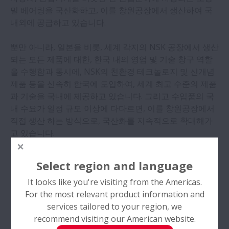
밀 베어링을 국산화하고, 이를 창원공장에서 생산하여 국
컴플라이언스
내외에 공급하고 있습니다.
주요사업분야
뿐만 아니라, 일본을 비롯, 세계 각지의 NSK 공장에서 생산
열기 주요사업분야
되는 모든 제품에 대한, 한국 내의 영업 및 기술 창구 역할
인터넷사보
을 수행함과 동시에, NSK의 친환경 테크놀로지 및 신개념
제품 등을 신속히 한국에 도입하여, 세계 최고 수준의 제품
과 기술을 국내에 제공하고 있습니다. 그리고 수입품의 국
공장소개
내 수요가 일정 규모 이상에 다다르면, 이를 창원공장에서
직접 생산 하는 방식으로, 국산화를 지속적으로 확대해가
고 있습니다.
이러한 과정을 통하여, 한국의 대표적인 베어링 업체라는
Select region and language
위상뿐만 아니라, 전세계 산재한 NSK의 법인 중에서, 최고
It looks like you're visiting from the Americas.
수준의 생산 및 품질능력을 보유한 회사로 평가받고 있습
For the most relevant product information and
니다. 아울러 한국 최고 수준의 베어링 메이커로 성장한다
services tailored to your region, we
는 장기 비전을 실현 하기 위하여, 사업 부문별로 중기계획
recommend visiting our American website.
을 수립하며, 구체적이고 체계적으로 미래의 모습을 만들