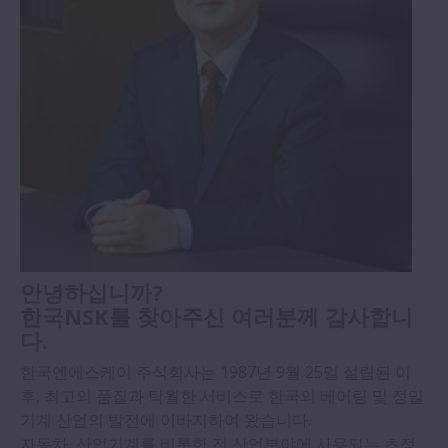
열기 About NSK
CEO Message
NSK Corporate Philosophy
찾아오시는 길
회사소개
결산공고
안녕하십니까?
비전과 경영철학
한국NSK를 찾아주신 여러분께 감사합니
다.
한국기술센터
한국엔에스케이 주식회사는 1987년 9월 25일 설립된 이
후, 최고의 품질과 탁월한 서비스로 한국의 베어링 및 정밀
지속가능경영
기계 산업의 발전에 이바지하여 왔습니다.
열기 지속가능경영
자동차, 산업기계를 비롯한 전 산업분야에 사용되는 초정