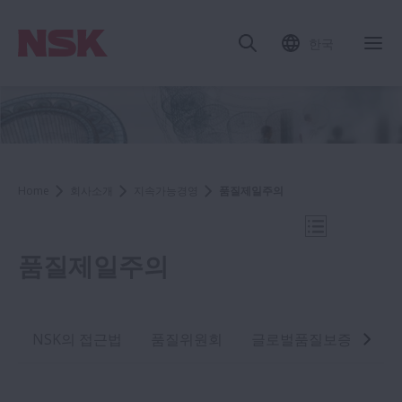
한국
내
Home
회사소개
지속가능경영
품질제일주의
내비게이션 
품질제일주의
지속가능경영
NSK의 접근법
품질위원회
글로벌품질보증체계
환경경영