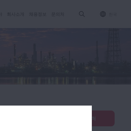
야
회사소개
채용정보
문의처​
한국
문의처