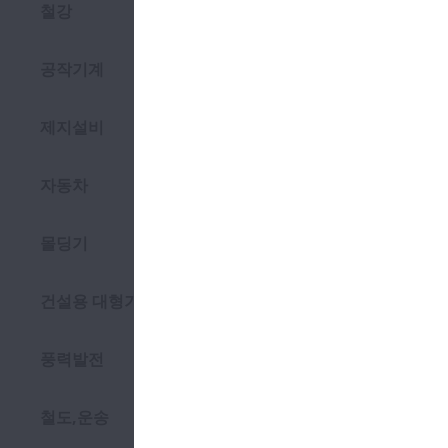
모터
철강
공작기계
제지설비
자동차
몰딩기
건설용 대형기계
풍력발전
철도,운송