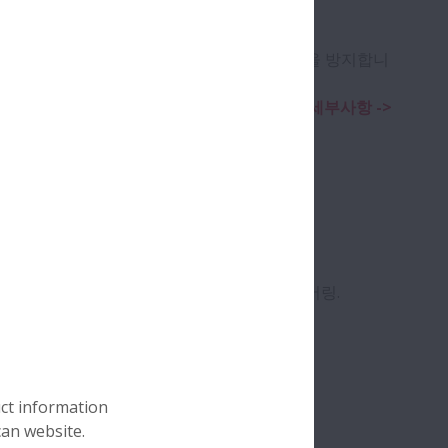
하기 위해 케이지 표면을 특수코팅하여 부식을 방지합니
세부사항 ->
볼베어링
격에 저항하기 위해 강화된 케이지가 있는 베어링.
uct information
can website.