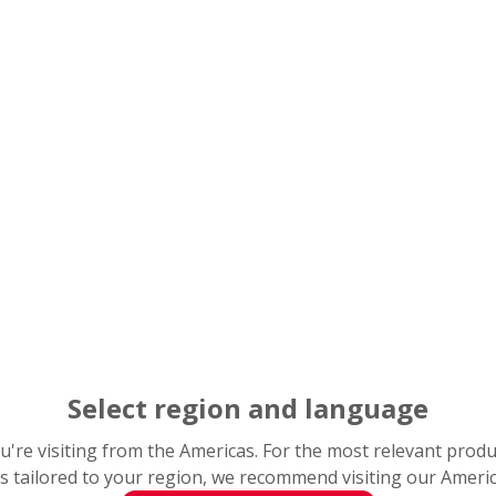
바퀴용 깊은홈 볼 베어링
열악한 작동조건하에서 높은 내구성을 보장
다.
크랭크축을 위한 깊은 강저 
외부 링에 크리프 방지 핀이 있고 진동과 충
Select region and language
you're visiting from the Americas. For the most relevant prod
s tailored to your region, we recommend visiting our Ameri