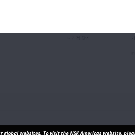
Investors
문의처
찾아오시는 길
C
대리점 찾기
In