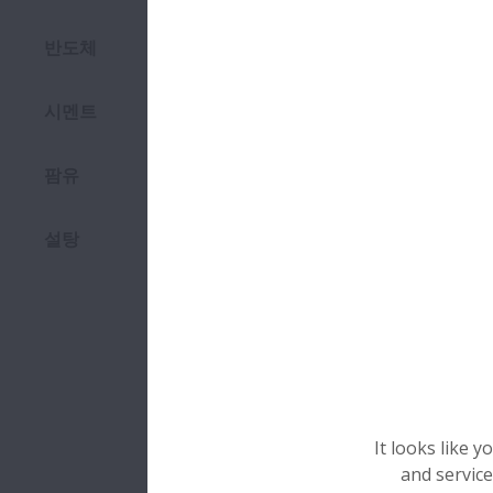
반도체
시멘트
팜유
설탕
It looks like 
and service