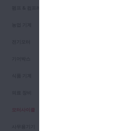
펌프 & 컴프레서
NSK 
농업 기계
전기모터
기어박스
식품 기계
의료 장비
모터사이클
제품
사무용기기