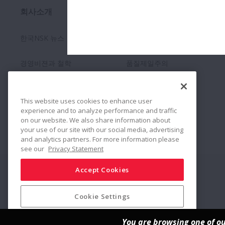
회사소개
지속가능경영
한국NSK 뉴스
환경경영
경영비젼과 철학
품질제일주의
베어링 기초지식
NSK의 사회공헌 (CSR)
This website uses cookies to enhance user
experience and to analyze performance and traffic
＿ with Motion & Control
on our website. We also share information about
your use of our site with our social media, advertising
and analytics partners. For more information please
see our
Privacy Statement
Accept Cookies
Connect
Share
약관 및 조건
개인정보 처리방침
사이트맵
© NSK Ltd. 2026
Cookie Settings