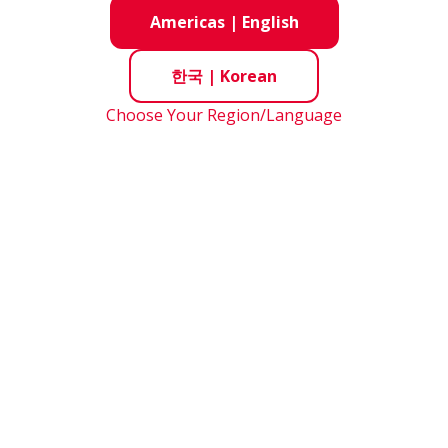
Americas
|
English
스윙 암용 니들 롤러 베어링
한국
|
Korean
고강도 외부 링은 무거운 하중에서도 높은 
Choose Your Region/Language
하이드로스테틱 CVT용 볼 
고효율 볼 스크류는 모터 크기를 줄이는 데 