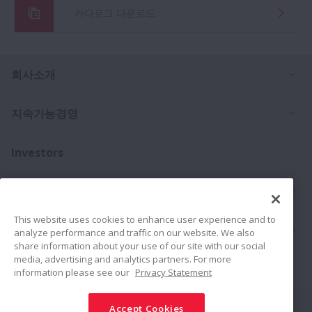
카다로그 다운로드
Ex
회사소개
Ex
지속가능경영
Investors
Ex
문의처
This website uses cookies to enhance user experience and to
Ex
제품
analyze performance and traffic on our website. We also
share information about your use of our site with our social
media, advertising and analytics partners. For more
채용소식
information please see our
Privacy Statement
Accept Cookies
Connect
Share