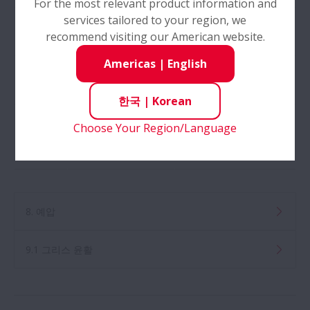
For the most relevant product information and
services tailored to your region, we
윤활제
✕: 다소 복잡함
◯: 비교적 쉬움
recommend visiting our American website.
의 교체
Americas
|
English
이물 여
✕: 어려움
◯: 쉬움
과
한국
|
Korean
윤활제
✕: 누유에 의한 오염
Choose Your Region/Language
◯: 누유에 의한 오
누유 오
이 허용되지 않는 설
염이 적다
염
비에는 부적절
8. 예압
9.1 그리스 윤활