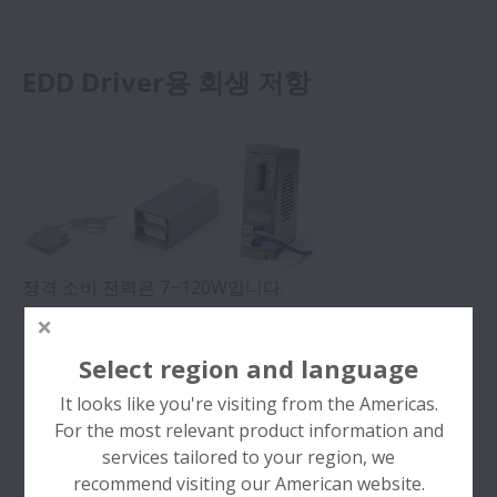
EDD Driver용 회생 저항
정격 소비 전력은 7~120W입니다.
EDD Driver용 회생 저항.pdf
Select region and language
It looks like you're visiting from the Americas.
For the most relevant product information and
EGC, EGA Driver용 회생 저항
services tailored to your region, we
recommend visiting our American website.