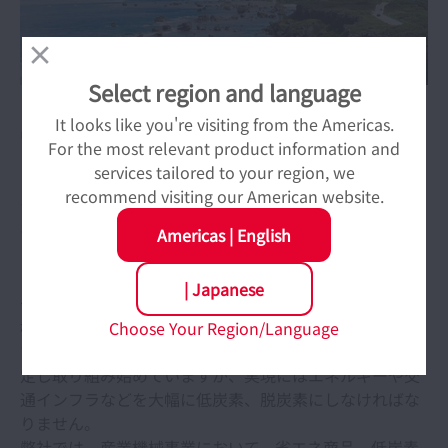
会社概要
Select region and language
会社の歩み
It looks like you're visiting from the Americas.
中外商事は日本精工のグループ会社として1946年に設立
For the most relevant product information and
され、保険事業、資材サービス、海外サービス事業を通
品質方針
services tailored to your region, we
して、お客様に安全・安心の商品をお届けして参りまし
recommend visiting our American website.
た。今後もお客様の多様なニーズに的確かつスピーディ
事業所所在地一覧
ーにお応えすると共に、カーボンニュートラル実現にむ
Americas
|
English
けた取組みを強化します。
ご存知のように、現代社会における化石燃料の大量消費
|
Japanese
や森林伐採は温室効果ガス濃度を高め、地球温暖化は動
植物の生態系に影響を及ぼす深刻な問題となっていま
Choose Your Region/Language
す。世界各国はカーボンニュートラルの目標を独自に設
定し取り組み始めていますが、実現にはエネルギーや交
通インフラなどを大幅に低炭素、脱炭素にしなければな
りません。
弊社では、産業機械事業において、省エネ商品、低炭素