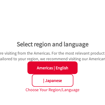
Select region and language
u're visiting from the Americas. For the most relevant produc
品の輸入販売をいたします。
 tailored to your region, we recommend visiting our American
ＳＫグローバル拠点（韓国・中国・マレーシア・タイ・米国・
品です。
Americas
|
English
により、低コストの商品を提案いたします。
リードタイムも国内メーカーと同等です。また、お客様のご要
|
Japanese
設備，切削設備，ＡＩ機器，産業用ロボットなどの輸入販売も
Choose Your Region/Language