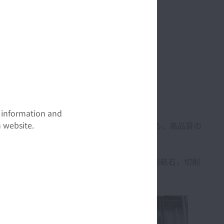
t information and
 website.
欧州等）に納入実績のあるメーカーで製作する、高品質の
望により、油脂類，フィルタ，検査装置，研削砥石，切削
いたします。