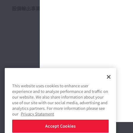
設備輸出事業
取扱
This website uses cookies to enhance user
experience and to analyze performance and traffic on
our website. We also share information about your
use of our site with our social media, advertising and
analytics partners. For more information please see
our
Privacy Statement
Accept Cookies