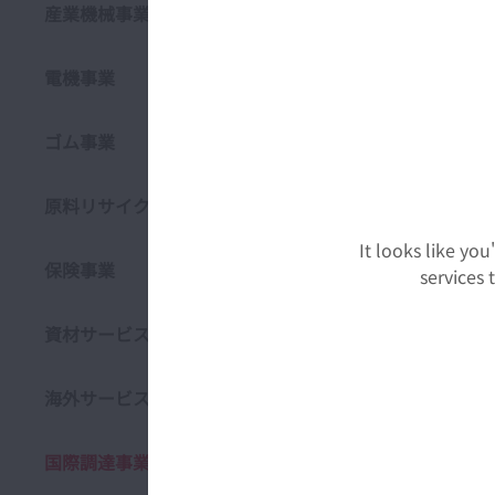
産業機械事業
電機事業
ゴム事業
原料リサイクル事業
It looks like yo
機械加工部
保険事業
services
商品は、Ｎ
機械加工部
部品の用途
資材サービス事業
納品までの
工具，研削
海外サービス事業
国際調達事業