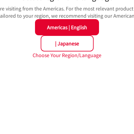
u're visiting from the Americas. For the most relevant produc
 tailored to your region, we recommend visiting our American
02
/
06
Americas
|
English
|
Japanese
Choose Your Region/Language
チャ
組み
幸せ
み出
ます
するた
ネルギ