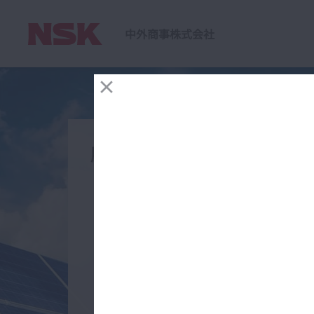
中外商事株式会社
あらたなライフスタイルを生
脱炭素社会の実現に貢献しま
し 笑顔あふれる明日を実現
め行動します
with 安全・安心・環境・エ
ー