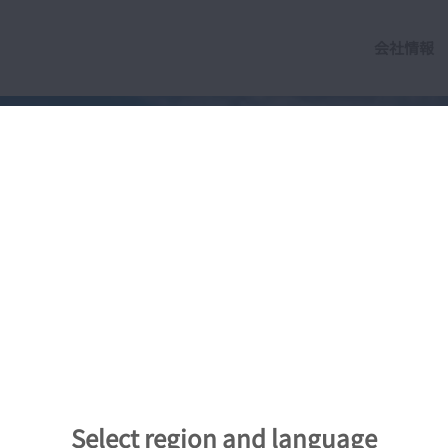
会社情報
み出
す
するた
ネルギ
Select region and language