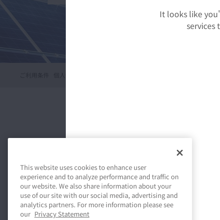
It looks like yo
services
ご利用条件
個人情報保護方針
© NSK-Chugai, Ltd. 2026
新しい動き、価値観の創造に
地球環境の負荷低減課題に取
安心・安全は私たちの願い。
あらたなライフスタイルを生
レンジします
ます
で笑顔あふれる社会を目指し
し 笑顔あふれる明日を実現
め行動します
This website uses cookies to enhance user
with 安全・安心・環境・エ
experience and to analyze performance and traffic on
our website. We also share information about your
ー
use of our site with our social media, advertising and
analytics partners. For more information please see
our
Privacy Statement